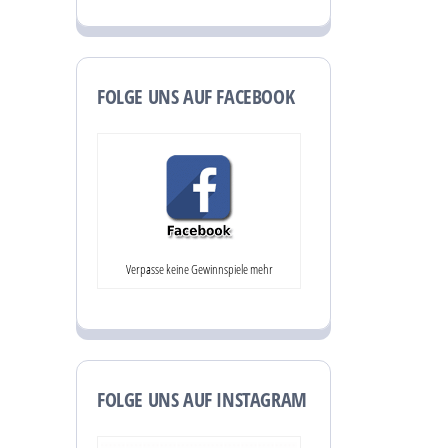
FOLGE UNS AUF FACEBOOK
Verpasse keine Gewinnspiele mehr
FOLGE UNS AUF INSTAGRAM