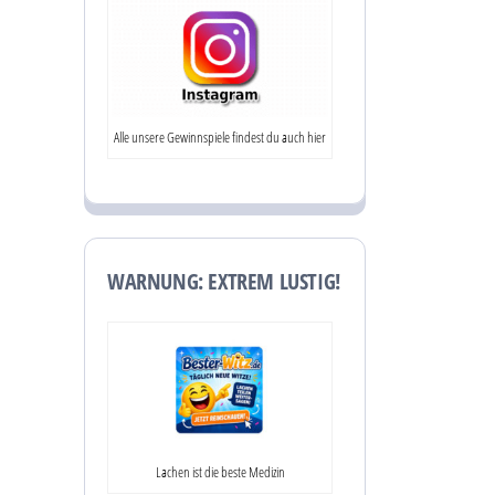
Alle unsere Gewinnspiele findest du auch hier
WARNUNG: EXTREM LUSTIG!
Lachen ist die beste Medizin