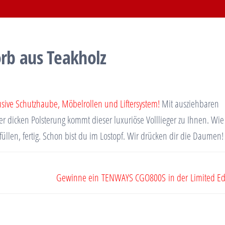
rb aus Teakholz
sive Schutzhaube, Möbelrollen und Liftersystem!
Mit ausziehbaren
er dicken Polsterung kommt dieser luxuriöse Volllieger zu Ihnen. Wi
llen, fertig. Schon bist du im Lostopf. Wir drücken dir die Daumen!
Gewinne ein TENWAYS CGO800S in der Limited Ed