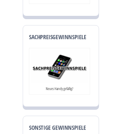
SACHPREISGEWINNSPIELE
Neues Handy gefällig?
SONSTIGE GEWINNSPIELE