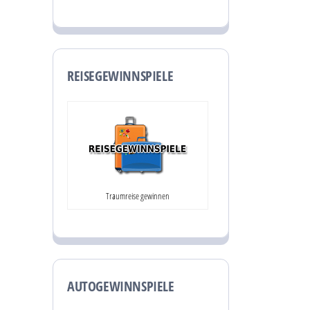
REISEGEWINNSPIELE
Traumreise gewinnen
AUTOGEWINNSPIELE