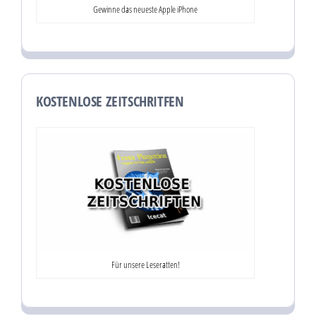
Gewinne das neueste Apple iPhone
KOSTENLOSE ZEITSCHRITFEN
Für unsere Leseratten!