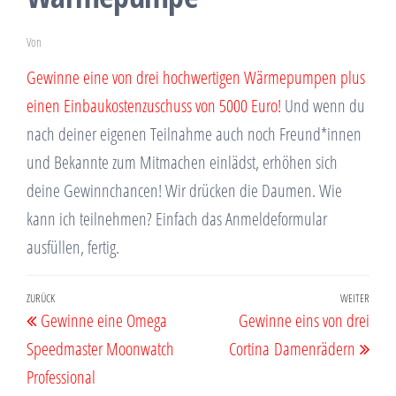
Von
Gewinne eine von drei hochwertigen Wärmepumpen plus
einen Einbaukostenzuschuss von 5000 Euro!
Und wenn du
nach deiner eigenen Teilnahme auch noch Freund*innen
und Bekannte zum Mitmachen einlädst, erhöhen sich
deine Gewinnchancen! Wir drücken die Daumen. Wie
kann ich teilnehmen? Einfach das Anmeldeformular
ausfüllen, fertig.
Beitragsnavigation
Vorheriger
ZURÜCK
WEITER
Näch
Gewinne eine Omega
Gewinne eins von drei
Beitrag
Beit
Speedmaster Moonwatch
Cortina Damenrädern
Professional