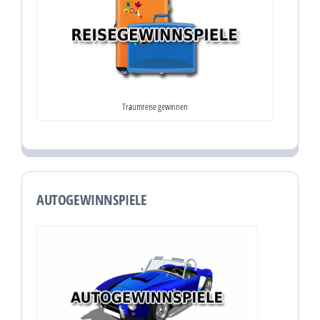
Traumreise gewinnen
AUTOGEWINNSPIELE