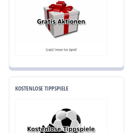
Gratis? Immer her damit!
KOSTENLOSE TIPPSPIELE