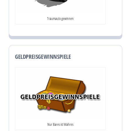
Traumauto gewinnen
GELDPREISGEWINNSPIELE
Nur Bares ist Wahres