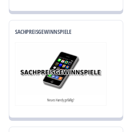
SACHPREISGEWINNSPIELE
Neues Handy gefällig?