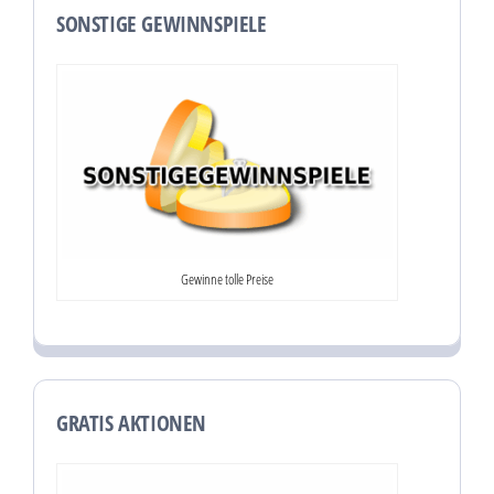
SONSTIGE GEWINNSPIELE
Gewinne tolle Preise
GRATIS AKTIONEN