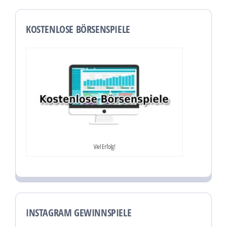
KOSTENLOSE BÖRSENSPIELE
Viel Erfolg!
INSTAGRAM GEWINNSPIELE