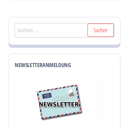
Suchen
nach:
NEWSLETTERANMELDUNG