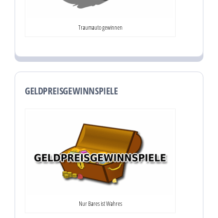
Traumauto gewinnen
GELDPREISGEWINNSPIELE
Nur Bares ist Wahres