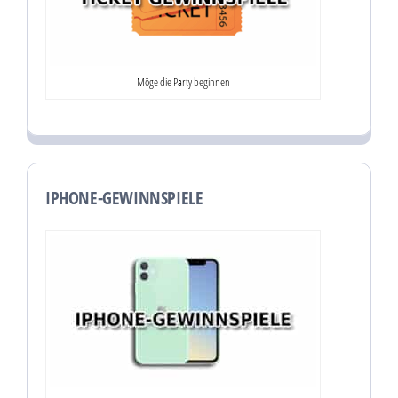
Möge die Party beginnen
IPHONE-GEWINNSPIELE