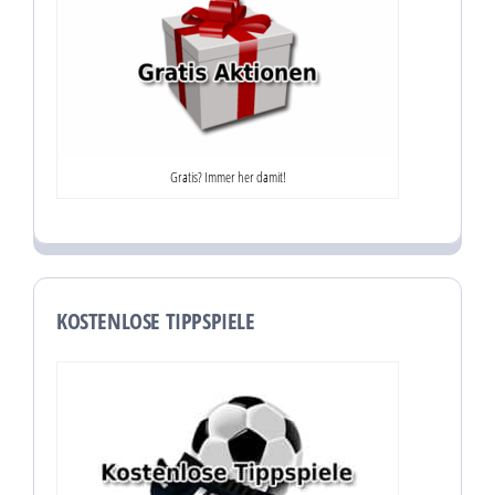
Gratis? Immer her damit!
KOSTENLOSE TIPPSPIELE