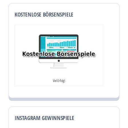
KOSTENLOSE BÖRSENSPIELE
Viel Erfolg!
INSTAGRAM GEWINNSPIELE