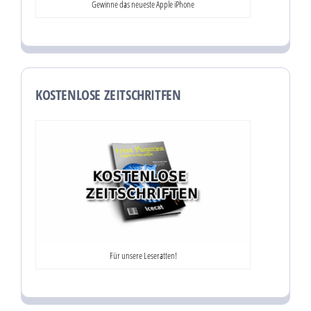
Gewinne das neueste Apple iPhone
KOSTENLOSE ZEITSCHRITFEN
Für unsere Leseratten!