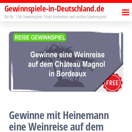
Zum
Gewinnspiele-in-Deutschland.de
Inhalt
Die Nr. 1 für Gewinnspiele. Finde Kostenlose und seriöse Gewinnspiele.
springen
Gewinne mit Heinemann
eine Weinreise auf dem