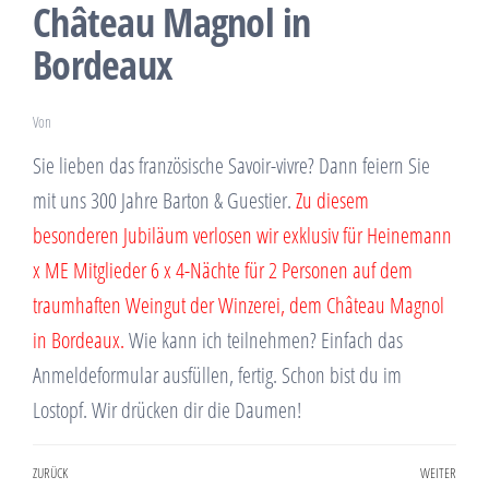
Château Magnol in
Bordeaux
Von
Sie lieben das französische Savoir-vivre? Dann feiern Sie
mit uns 300 Jahre Barton & Guestier.
Zu diesem
besonderen Jubiläum verlosen wir exklusiv für Heinemann
x ME Mitglieder 6 x 4-Nächte für 2 Personen auf dem
traumhaften Weingut der Winzerei, dem Château Magnol
in Bordeaux.
Wie kann ich teilnehmen? Einfach das
Anmeldeformular ausfüllen, fertig. Schon bist du im
Lostopf. Wir drücken dir die Daumen!
Beitragsnavigation
Vorheriger
ZURÜCK
WEITER
Näch