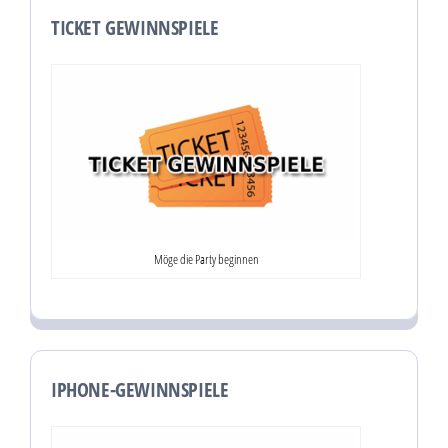
TICKET GEWINNSPIELE
Möge die Party beginnen
IPHONE-GEWINNSPIELE