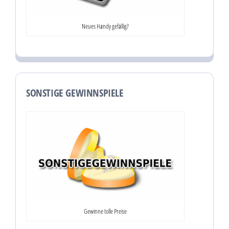
Neues Handy gefällig?
SONSTIGE GEWINNSPIELE
Gewinne tolle Preise