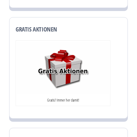
GRATIS AKTIONEN
Gratis? Immer her damit!