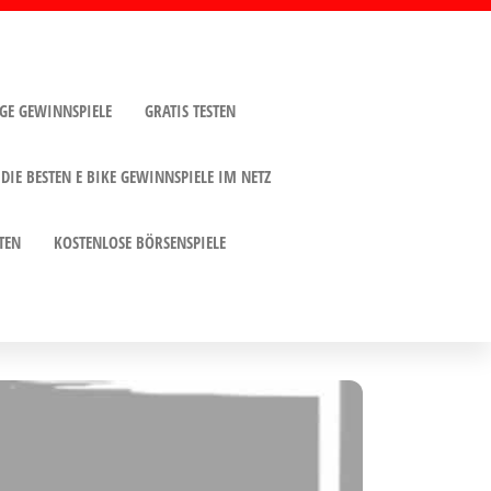
GE GEWINNSPIELE
GRATIS TESTEN
DIE BESTEN E BIKE GEWINNSPIELE IM NETZ
TEN
KOSTENLOSE BÖRSENSPIELE