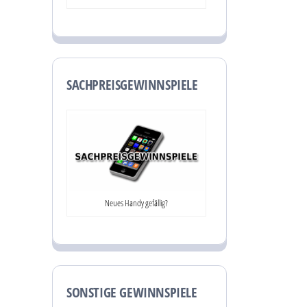
SACHPREISGEWINNSPIELE
Neues Handy gefällig?
SONSTIGE GEWINNSPIELE