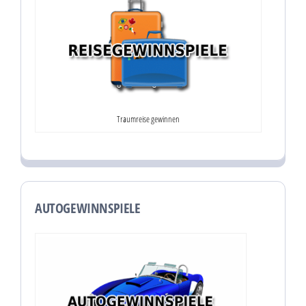
Traumreise gewinnen
AUTOGEWINNSPIELE