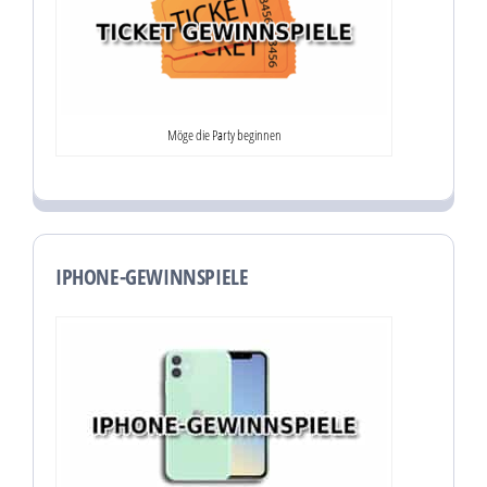
Möge die Party beginnen
IPHONE-GEWINNSPIELE