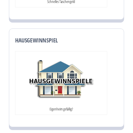
Schnelles Taschengeld
HAUSGEWINNSPIEL
Eigenheim gefällig?