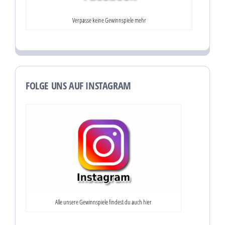
Verpasse keine Gewinnspiele mehr
FOLGE UNS AUF INSTAGRAM
Alle unsere Gewinnspiele findest du auch hier