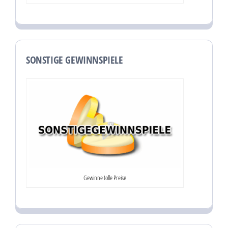
SONSTIGE GEWINNSPIELE
Gewinne tolle Preise