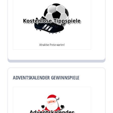
Attraktive Preise warten!
ADVENTSKALENDER GEWINNSPIELE