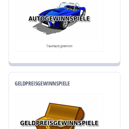
Traumauto gewinnen
GELDPREISGEWINNSPIELE