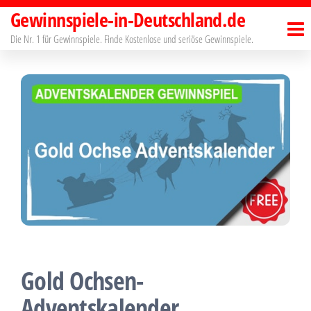
Zum
Gewinnspiele-in-Deutschland.de
Inhalt
Die Nr. 1 für Gewinnspiele. Finde Kostenlose und seriöse Gewinnspiele.
springen
Gold Ochsen-
Adventskalender