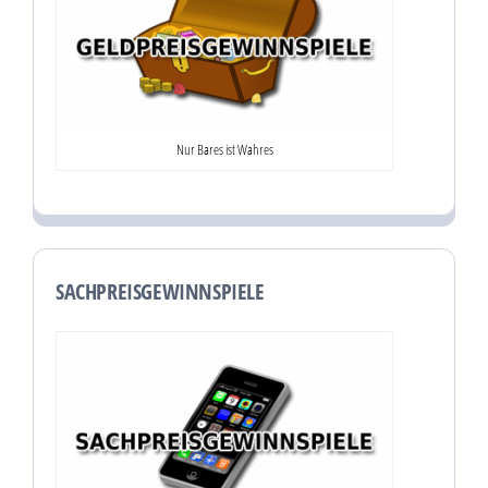
Nur Bares ist Wahres
SACHPREISGEWINNSPIELE