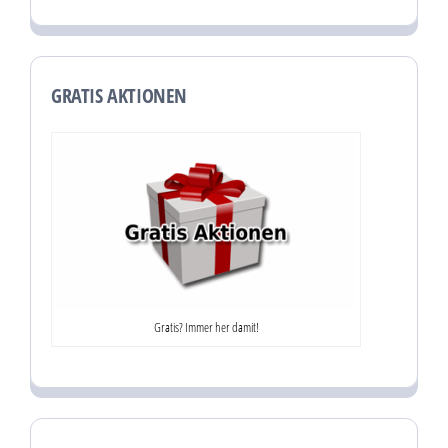
GRATIS AKTIONEN
Gratis? Immer her damit!