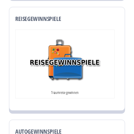
REISEGEWINNSPIELE
Traumreise gewinnen
AUTOGEWINNSPIELE