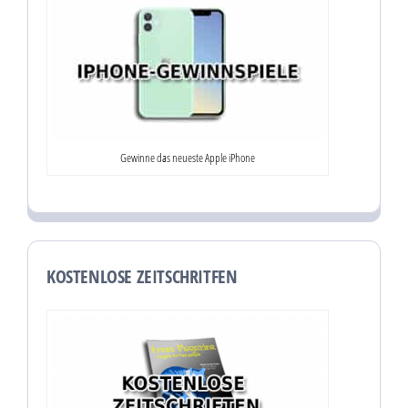
Gewinne das neueste Apple iPhone
KOSTENLOSE ZEITSCHRITFEN