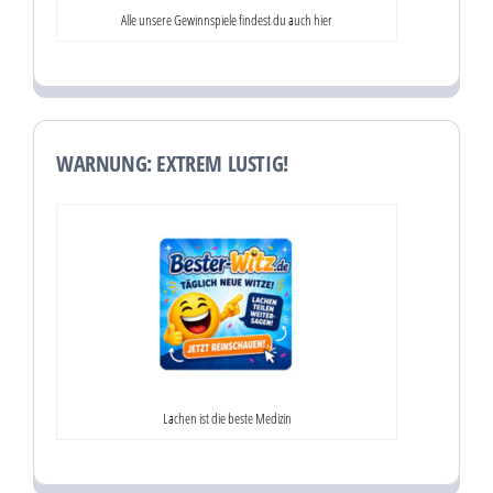
Alle unsere Gewinnspiele findest du auch hier
WARNUNG: EXTREM LUSTIG!
Lachen ist die beste Medizin