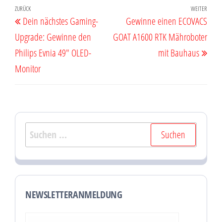
Beitragsnavigation
Vorheriger
ZURÜCK
WEITER
Näch
Dein nächstes Gaming-
Gewinne einen ECOVACS
Beitrag
Beit
Upgrade: Gewinne den
GOAT A1600 RTK Mähroboter
Philips Evnia 49″ OLED-
mit Bauhaus
Monitor
Suchen
nach:
NEWSLETTERANMELDUNG