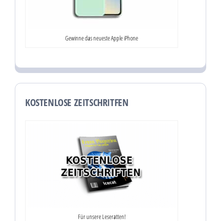
Gewinne das neueste Apple iPhone
KOSTENLOSE ZEITSCHRITFEN
Für unsere Leseratten!