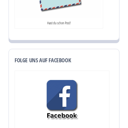
Hast du schon Post?
FOLGE UNS AUF FACEBOOK