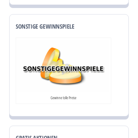
SONSTIGE GEWINNSPIELE
Gewinne tolle Preise
GRATIS AKTIONEN