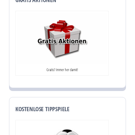
Gratis? Immer her damit!
KOSTENLOSE TIPPSPIELE