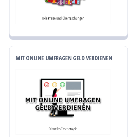
Tolle Preise und Überraschungen
MIT ONLINE UMFRAGEN GELD VERDIENEN
Schnelles Taschengeld