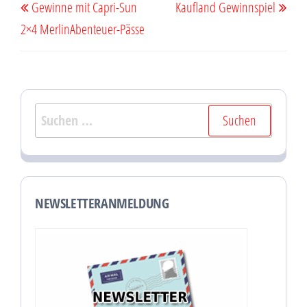
Gewinne mit Capri-Sun
Kaufland Gewinnspiel
Beitrag
Beit
2×4 MerlinAbenteuer-Pässe
Suchen
nach:
NEWSLETTERANMELDUNG