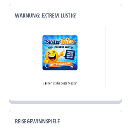
WARNUNG: EXTREM LUSTIG!
Lachen ist die beste Medizin
REISEGEWINNSPIELE