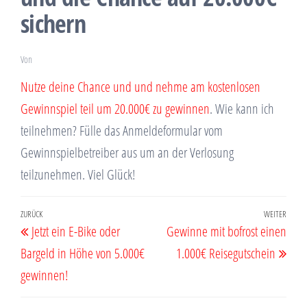
sichern
Von
Nutze deine Chance und und nehme am kostenlosen
Gewinnspiel teil um 20.000€ zu gewinnen
. Wie kann ich
teilnehmen? Fülle das Anmeldeformular vom
Gewinnspielbetreiber aus um an der Verlosung
teilzunehmen. Viel Glück!
Beitragsnavigation
Vorheriger
ZURÜCK
WEITER
Näch
Jetzt ein E-Bike oder
Gewinne mit bofrost einen
Beitrag
Beit
Bargeld in Höhe von 5.000€
1.000€ Reisegutschein
gewinnen!