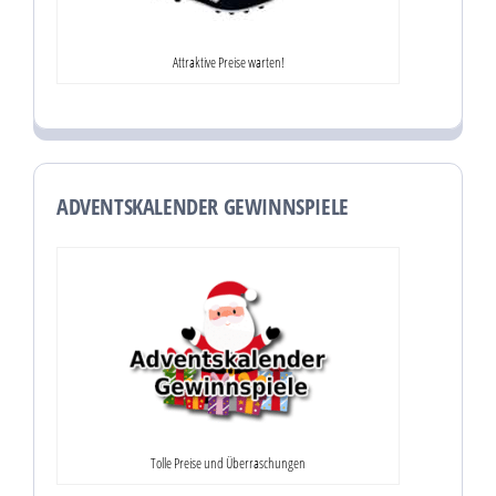
Attraktive Preise warten!
ADVENTSKALENDER GEWINNSPIELE
Tolle Preise und Überraschungen