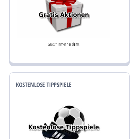
Gratis? Immer her damit!
KOSTENLOSE TIPPSPIELE