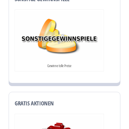
Gewinne tolle Preise
GRATIS AKTIONEN