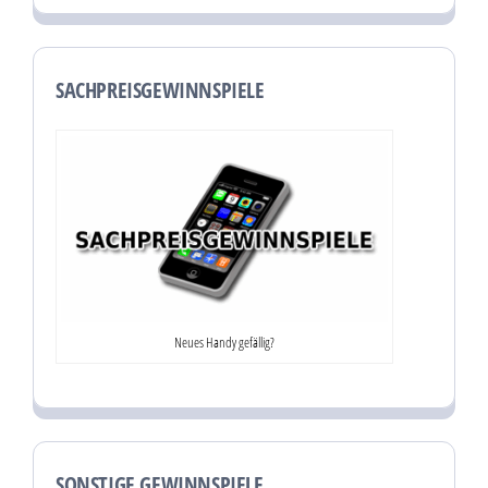
SACHPREISGEWINNSPIELE
Neues Handy gefällig?
SONSTIGE GEWINNSPIELE