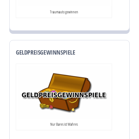
Traumauto gewinnen
GELDPREISGEWINNSPIELE
Nur Bares ist Wahres