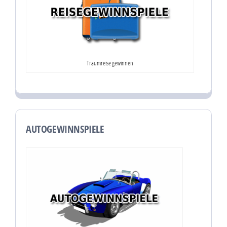
Traumreise gewinnen
AUTOGEWINNSPIELE