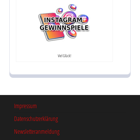
Viel Glück!
Impressum
Datenschutzerklärung
Newsletteranmeldung