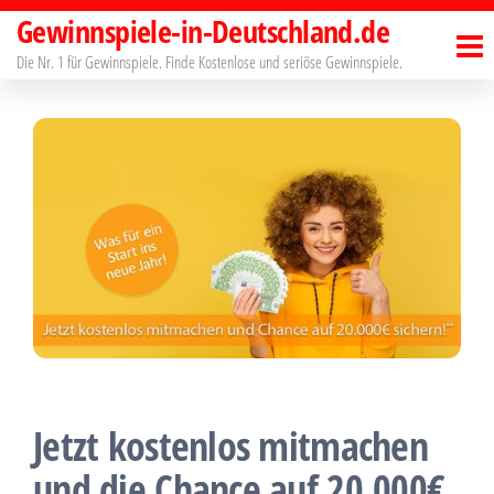
Zum
Gewinnspiele-in-Deutschland.de
Inhalt
Die Nr. 1 für Gewinnspiele. Finde Kostenlose und seriöse Gewinnspiele.
springen
Jetzt kostenlos mitmachen
und die Chance auf 20.000€