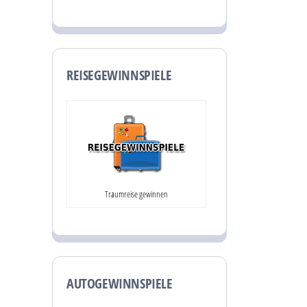
REISEGEWINNSPIELE
Traumreise gewinnen
AUTOGEWINNSPIELE