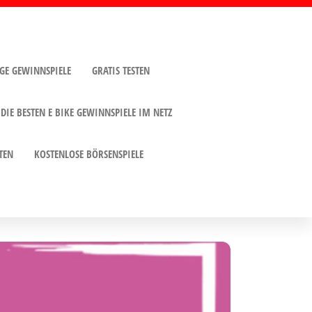
GE GEWINNSPIELE
GRATIS TESTEN
DIE BESTEN E BIKE GEWINNSPIELE IM NETZ
TEN
KOSTENLOSE BÖRSENSPIELE