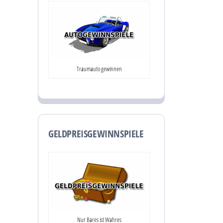
Traumauto gewinnen
GELDPREISGEWINNSPIELE
Nur Bares ist Wahres