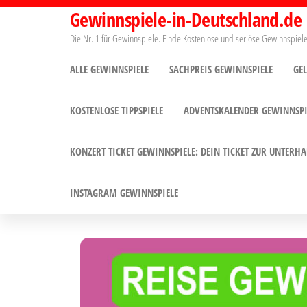
Zum
Gewinnspiele-in-Deutschland.de
Inhalt
Die Nr. 1 für Gewinnspiele. Finde Kostenlose und seriöse Gewinnspiele
springen
ALLE GEWINNSPIELE
SACHPREIS GEWINNSPIELE
GE
KOSTENLOSE TIPPSPIELE
ADVENTSKALENDER GEWINNSPI
KONZERT TICKET GEWINNSPIELE: DEIN TICKET ZUR UNTERH
INSTAGRAM GEWINNSPIELE