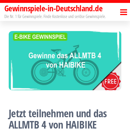
Zum
Gewinnspiele-in-Deutschland.de
Inhalt
Die Nr. 1 für Gewinnspiele. Finde Kostenlose und seriöse Gewinnspiele.
springen
Jetzt teilnehmen und das
ALLMTB 4 von HAIBIKE