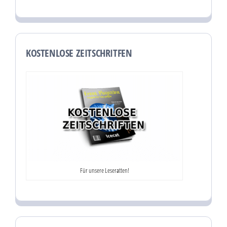
KOSTENLOSE ZEITSCHRITFEN
Für unsere Leseratten!