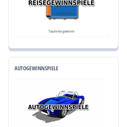
Traumreise gewinnen
AUTOGEWINNSPIELE