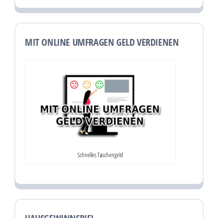
MIT ONLINE UMFRAGEN GELD VERDIENEN
Schnelles Taschengeld