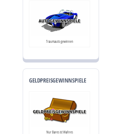
Traumauto gewinnen
GELDPREISGEWINNSPIELE
Nur Bares ist Wahres