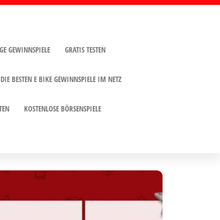
GE GEWINNSPIELE
GRATIS TESTEN
DIE BESTEN E BIKE GEWINNSPIELE IM NETZ
TEN
KOSTENLOSE BÖRSENSPIELE