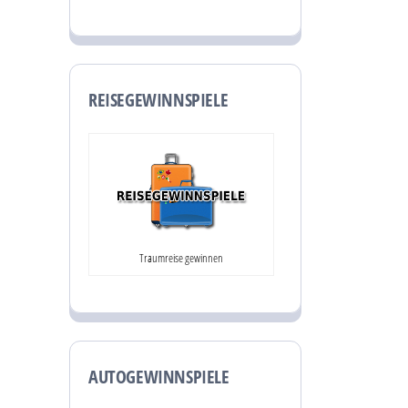
REISEGEWINNSPIELE
Traumreise gewinnen
AUTOGEWINNSPIELE