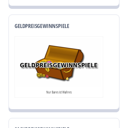
GELDPREISGEWINNSPIELE
Nur Bares ist Wahres