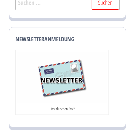
nach:
NEWSLETTERANMELDUNG
Hast du schon Post?