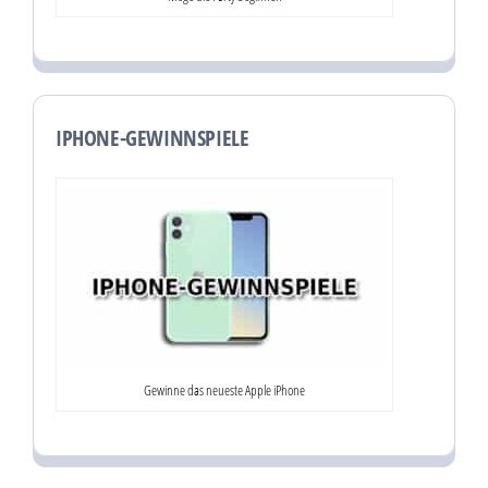
IPHONE-GEWINNSPIELE
Gewinne das neueste Apple iPhone