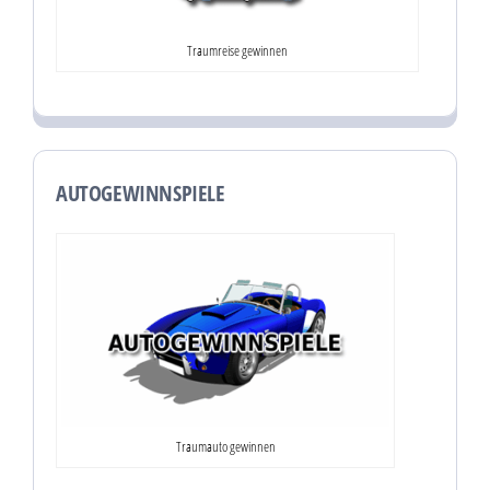
Traumreise gewinnen
AUTOGEWINNSPIELE
Traumauto gewinnen