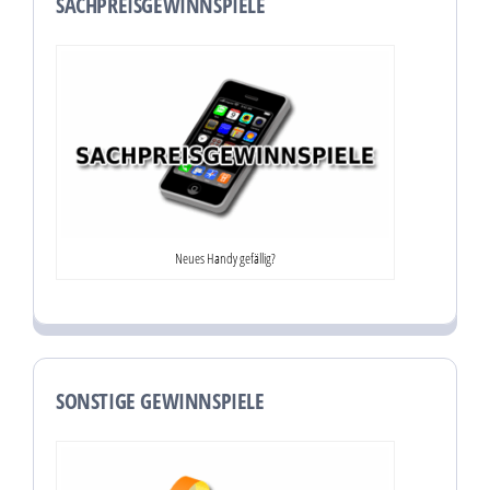
SACHPREISGEWINNSPIELE
Neues Handy gefällig?
SONSTIGE GEWINNSPIELE