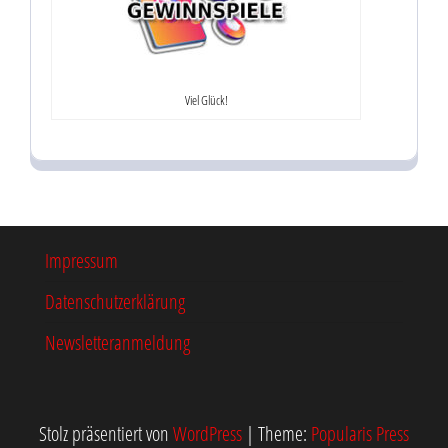
Viel Glück!
Impressum
Datenschutzerklärung
Newsletteranmeldung
Stolz präsentiert von
WordPress
|
Theme:
Popularis Press