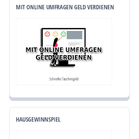
MIT ONLINE UMFRAGEN GELD VERDIENEN
Schnelles Taschengeld
HAUSGEWINNSPIEL