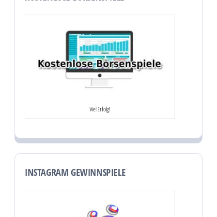
Viel Erfolg!
INSTAGRAM GEWINNSPIELE