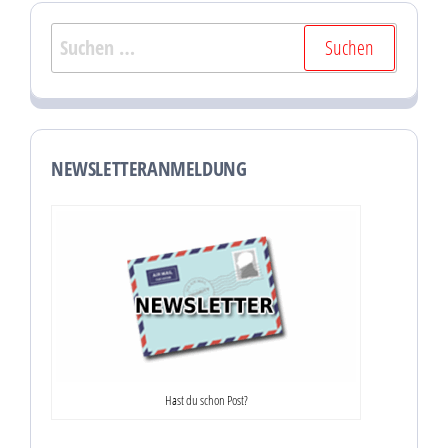
Suchen
nach:
NEWSLETTERANMELDUNG
Hast du schon Post?