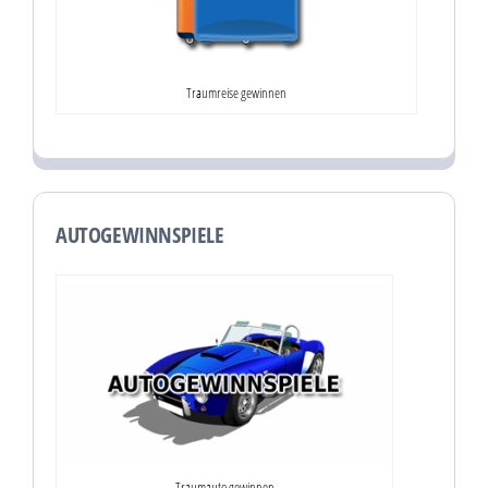
Traumreise gewinnen
AUTOGEWINNSPIELE
Traumauto gewinnen