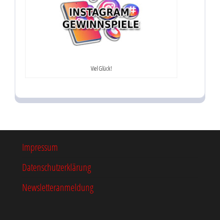
Viel Glück!
Impressum
Datenschutzerklärung
Newsletteranmeldung