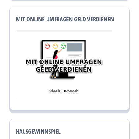
MIT ONLINE UMFRAGEN GELD VERDIENEN
Schnelles Taschengeld
HAUSGEWINNSPIEL