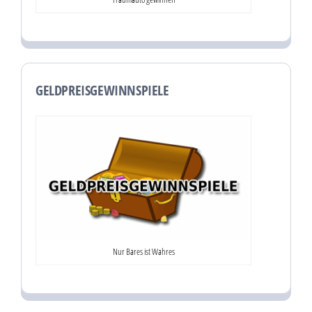
GELDPREISGEWINNSPIELE
Nur Bares ist Wahres