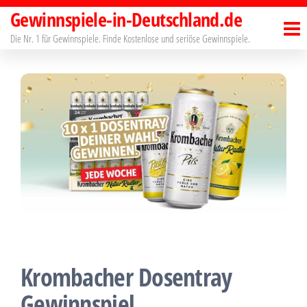
Zum
Gewinnspiele-in-Deutschland.de
Inhalt
Die Nr. 1 für Gewinnspiele. Finde Kostenlose und seriöse Gewinnspiele.
springen
Krombacher Dosentray
Gewinnspiel