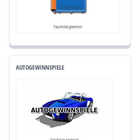
Traumreise gewinnen
AUTOGEWINNSPIELE
Traumauto gewinnen