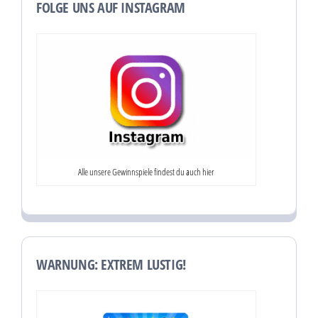
FOLGE UNS AUF INSTAGRAM
Alle unsere Gewinnspiele findest du auch hier
WARNUNG: EXTREM LUSTIG!