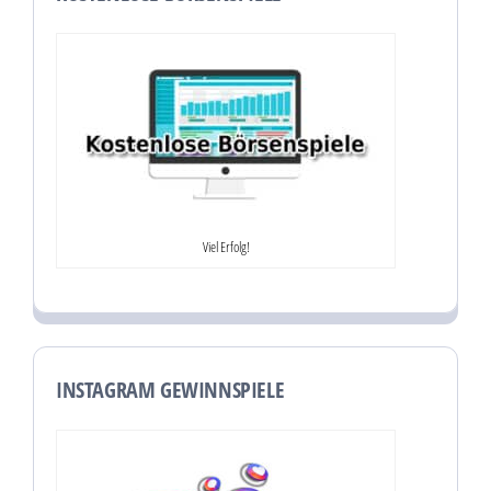
Viel Erfolg!
INSTAGRAM GEWINNSPIELE