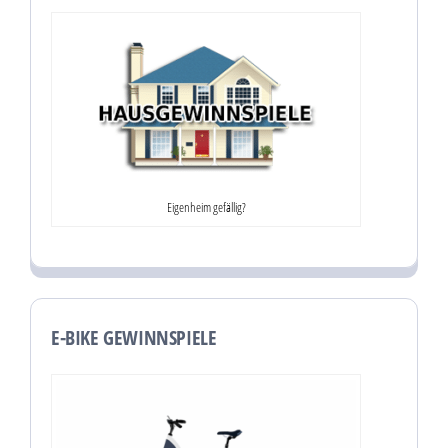
Eigenheim gefällig?
E-BIKE GEWINNSPIELE