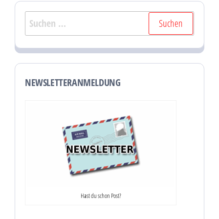
Suchen
nach:
NEWSLETTERANMELDUNG
Hast du schon Post?