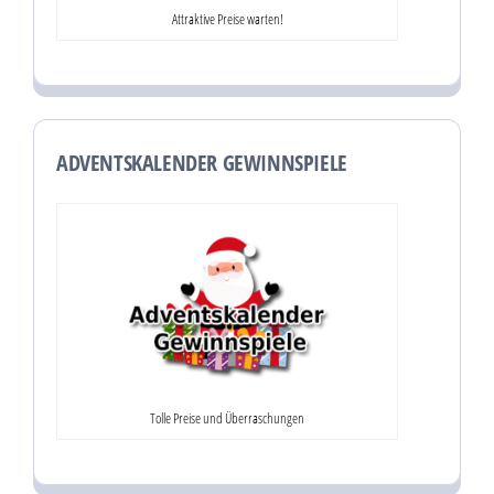
Attraktive Preise warten!
ADVENTSKALENDER GEWINNSPIELE
Tolle Preise und Überraschungen