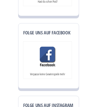
Hast du schon Post?
FOLGE UNS AUF FACEBOOK
Verpasse keine Gewinnspiele mehr
FOLGE UNS AUF INSTAGRAM