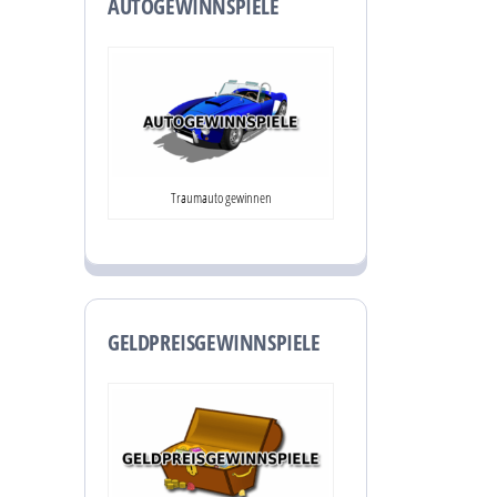
AUTOGEWINNSPIELE
Traumauto gewinnen
GELDPREISGEWINNSPIELE