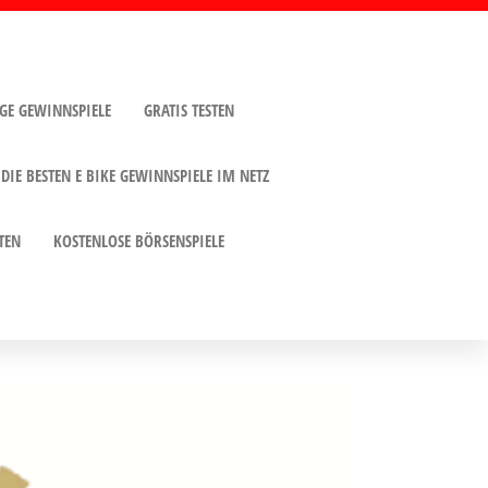
GE GEWINNSPIELE
GRATIS TESTEN
DIE BESTEN E BIKE GEWINNSPIELE IM NETZ
TEN
KOSTENLOSE BÖRSENSPIELE