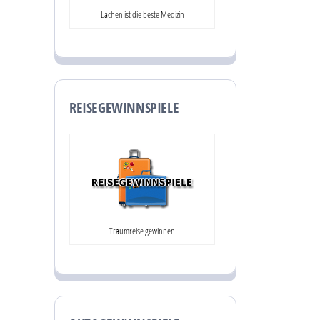
Lachen ist die beste Medizin
REISEGEWINNSPIELE
Traumreise gewinnen