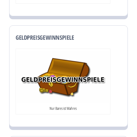
GELDPREISGEWINNSPIELE
Nur Bares ist Wahres