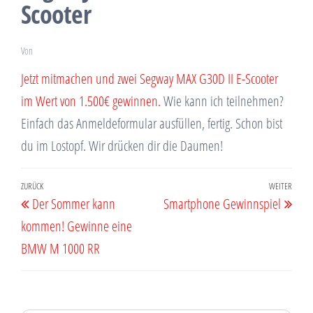
Scooter
Von
Jetzt mitmachen und zwei Segway MAX G30D II E-Scooter
im Wert von 1.500€ gewinnen.
Wie kann ich teilnehmen?
Einfach das Anmeldeformular ausfüllen, fertig. Schon bist
du im Lostopf. Wir drücken dir die Daumen!
Beitragsnavigation
Vorheriger
ZURÜCK
WEITER
Näch
Der Sommer kann
Smartphone Gewinnspiel
Beitrag
Beit
kommen! Gewinne eine
BMW M 1000 RR