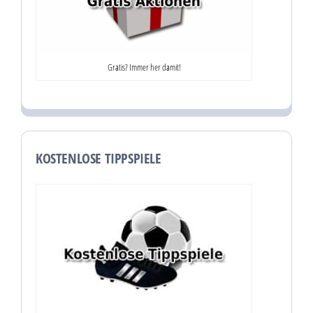
Gratis? Immer her damit!
KOSTENLOSE TIPPSPIELE