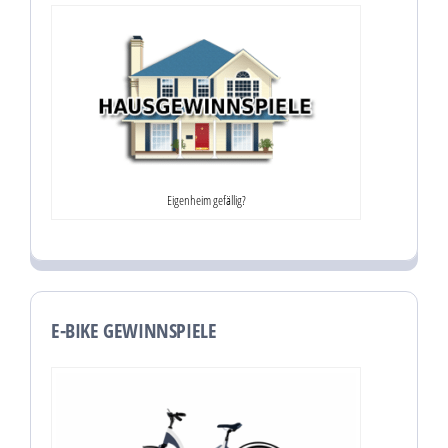
Eigenheim gefällig?
E-BIKE GEWINNSPIELE