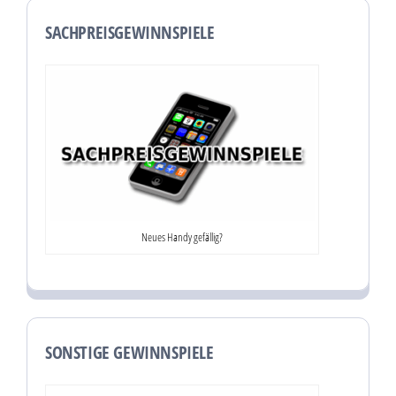
SACHPREISGEWINNSPIELE
Neues Handy gefällig?
SONSTIGE GEWINNSPIELE