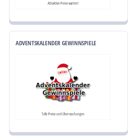
Attraktive Preise warten!
ADVENTSKALENDER GEWINNSPIELE
Tolle Preise und Überraschungen