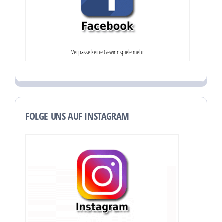
Verpasse keine Gewinnspiele mehr
FOLGE UNS AUF INSTAGRAM