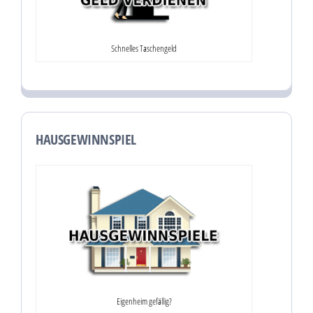
Schnelles Taschengeld
HAUSGEWINNSPIEL
Eigenheim gefällig?