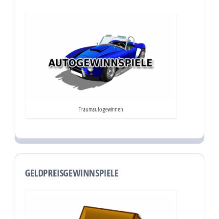
Traumauto gewinnen
GELDPREISGEWINNSPIELE