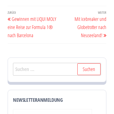
Beitragsnavigation
Vorheriger
ZURÜCK
WEITER
Näch
Gewinnen mit LIQUI MOLY
Mit icebreaker und
Beitrag
Beit
eine Reise zur Formula 1®
Globetrotter nach
nach Barcelona
Neuseeland!
Suchen
nach:
NEWSLETTERANMELDUNG