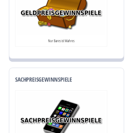
Nur Bares ist Wahres
SACHPREISGEWINNSPIELE