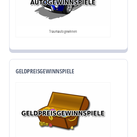
Traumauto gewinnen
GELDPREISGEWINNSPIELE