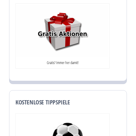
Gratis? Immer her damit!
KOSTENLOSE TIPPSPIELE