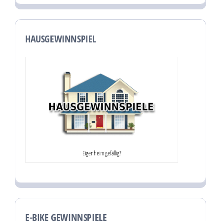
HAUSGEWINNSPIEL
Eigenheim gefällig?
E-BIKE GEWINNSPIELE