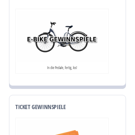
In die Pedale, fertig, los!
TICKET GEWINNSPIELE