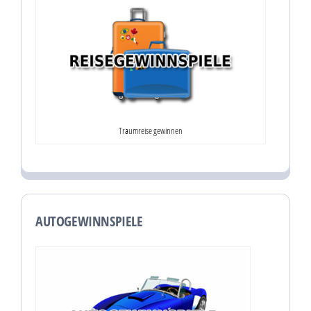
Traumreise gewinnen
AUTOGEWINNSPIELE