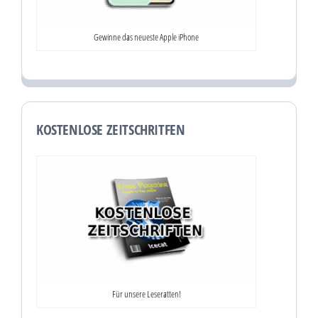
Gewinne das neueste Apple iPhone
KOSTENLOSE ZEITSCHRITFEN
Für unsere Leseratten!