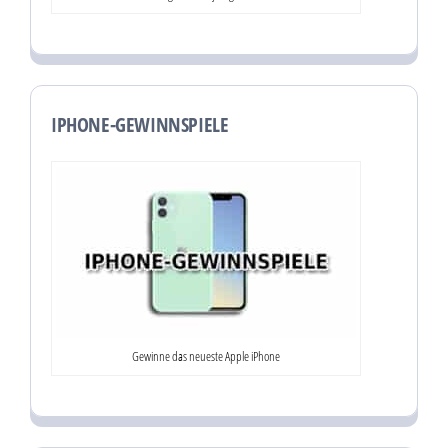
IPHONE-GEWINNSPIELE
Gewinne das neueste Apple iPhone