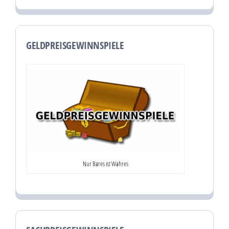
GELDPREISGEWINNSPIELE
Nur Bares ist Wahres