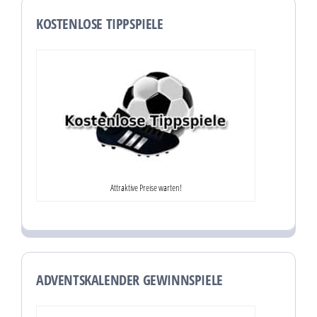
KOSTENLOSE TIPPSPIELE
Attraktive Preise warten!
ADVENTSKALENDER GEWINNSPIELE