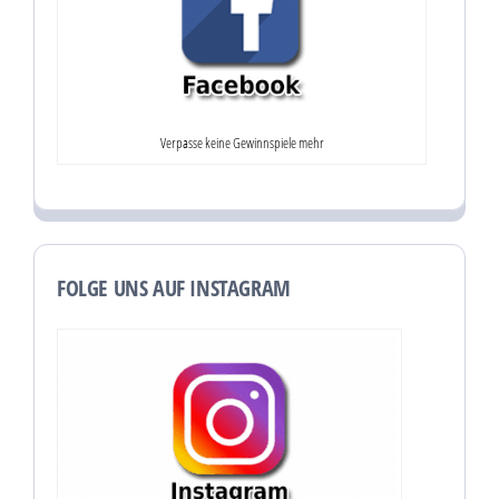
Verpasse keine Gewinnspiele mehr
FOLGE UNS AUF INSTAGRAM