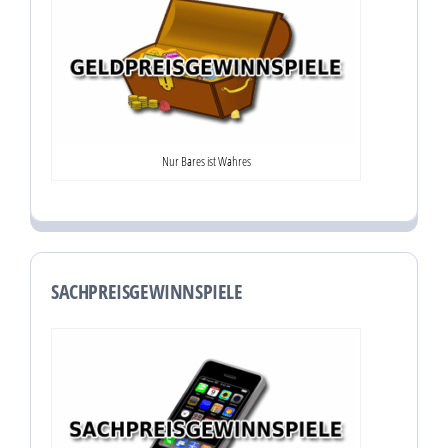
Nur Bares ist Wahres
SACHPREISGEWINNSPIELE