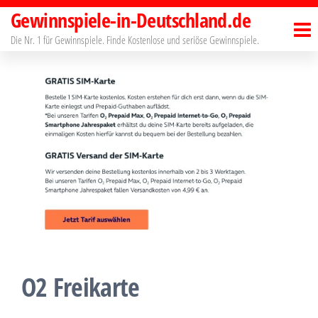
Zum
Gewinnspiele-in-Deutschland.de
Inhalt
Die Nr. 1 für Gewinnspiele. Finde Kostenlose und seriöse Gewinnspiele.
springen
O2 Freikarte