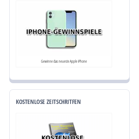
Gewinne das neueste Apple iPhone
KOSTENLOSE ZEITSCHRITFEN