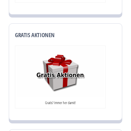
GRATIS AKTIONEN
Gratis? Immer her damit!