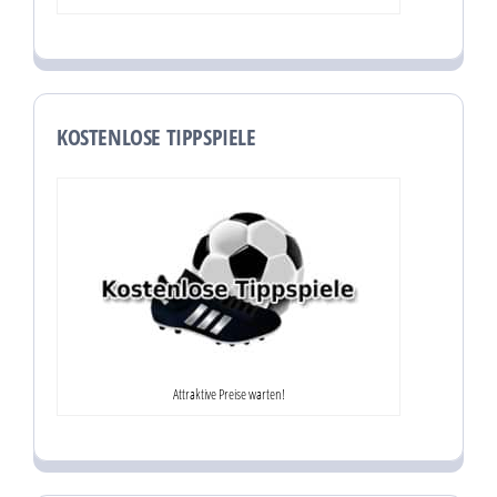
KOSTENLOSE TIPPSPIELE
Attraktive Preise warten!