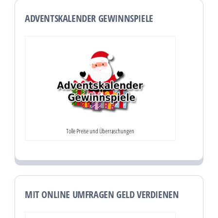
ADVENTSKALENDER GEWINNSPIELE
Tolle Preise und Überraschungen
MIT ONLINE UMFRAGEN GELD VERDIENEN