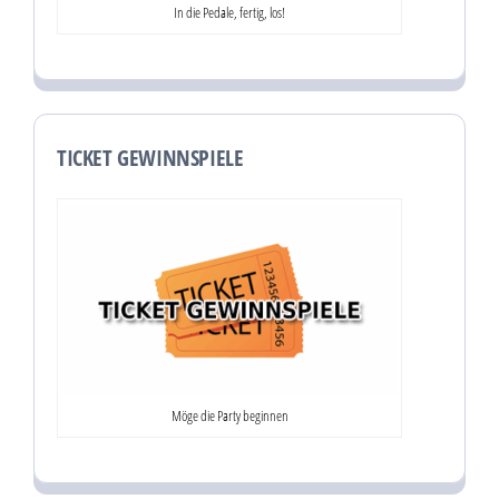
In die Pedale, fertig, los!
TICKET GEWINNSPIELE
Möge die Party beginnen