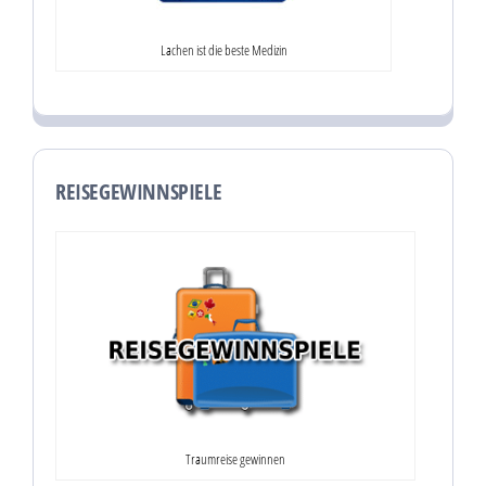
Lachen ist die beste Medizin
REISEGEWINNSPIELE
Traumreise gewinnen