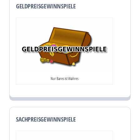
GELDPREISGEWINNSPIELE
Nur Bares ist Wahres
SACHPREISGEWINNSPIELE