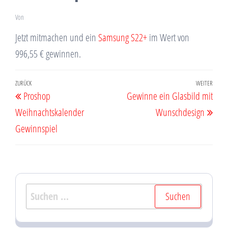
Von
Jetzt mitmachen und ein
Samsung S22+
im Wert von
996,55 € gewinnen.
Beitragsnavigation
Vorheriger
ZURÜCK
WEITER
Näch
Proshop
Gewinne ein Glasbild mit
Beitrag
Beit
Weihnachtskalender
Wunschdesign
Gewinnspiel
Suchen
nach: