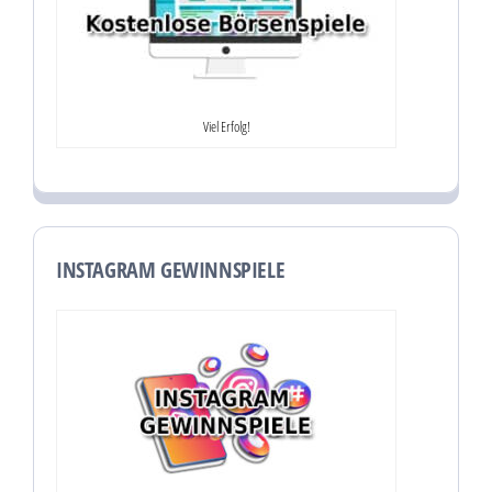
Viel Erfolg!
INSTAGRAM GEWINNSPIELE