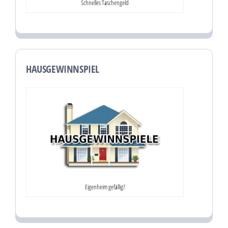
Schnelles Taschengeld
HAUSGEWINNSPIEL
Eigenheim gefällig?