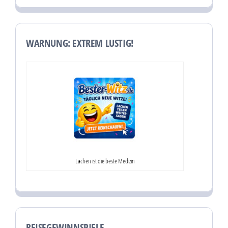
WARNUNG: EXTREM LUSTIG!
Lachen ist die beste Medizin
REISEGEWINNSPIELE