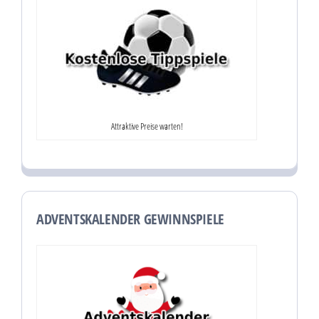
Attraktive Preise warten!
ADVENTSKALENDER GEWINNSPIELE