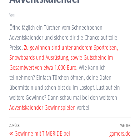
Von
Öffne täglich ein Türchen vom Schneehoehen-
Adventskalender und sichere dir die Chance auf tolle
Preise.
Zu gewinnen sind unter anderem Sportreisen,
Snowboards und Ausrüstung, sowie Gutscheine im
Gesamtwert von etwa 1.000 Euro.
Wie kann ich
teilnehmen? Einfach Türchen öffnen, deine Daten
übermitteln und schon bist du im Lostopf. Lust auf ein
weitere Gewinne? Dann schau mal bei den weiteren
Adventskalender Gewinnspielen
vorbei.
Beitragsnavigation
Vorheriger
ZURÜCK
WEITER
Näch
Gewinne mit TIMERIDE bei
gamers.de
Beitrag
Beit