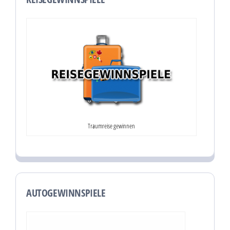
Traumreise gewinnen
AUTOGEWINNSPIELE