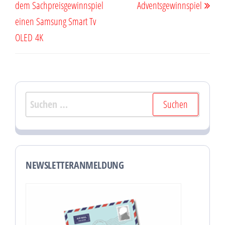
dem Sachpreisgewinnspiel
Adventsgewinnspiel
einen Samsung Smart Tv
OLED 4K
Suchen
nach:
NEWSLETTERANMELDUNG