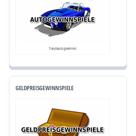
Traumauto gewinnen
GELDPREISGEWINNSPIELE