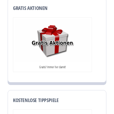
GRATIS AKTIONEN
Gratis? Immer her damit!
KOSTENLOSE TIPPSPIELE