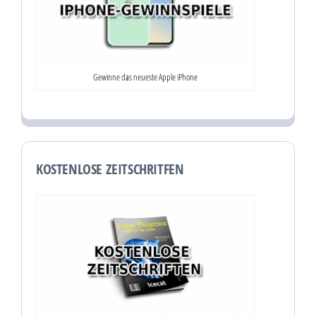
Gewinne das neueste Apple iPhone
KOSTENLOSE ZEITSCHRITFEN