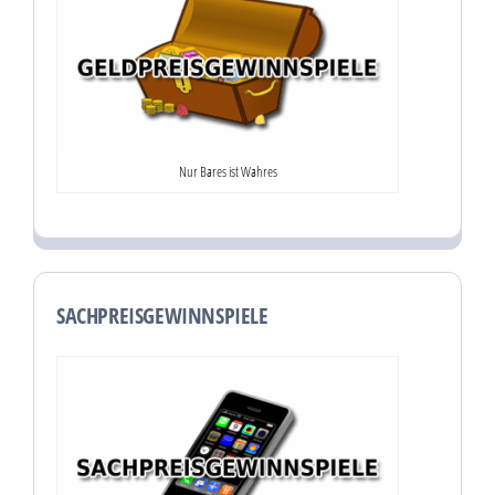
Nur Bares ist Wahres
SACHPREISGEWINNSPIELE