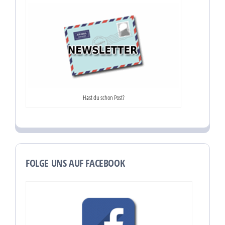
Hast du schon Post?
FOLGE UNS AUF FACEBOOK