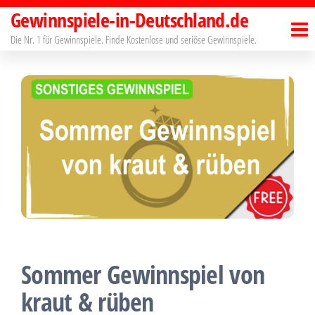
Zum
Gewinnspiele-in-Deutschland.de
Inhalt
Die Nr. 1 für Gewinnspiele. Finde Kostenlose und seriöse Gewinnspiele.
springen
Sommer Gewinnspiel von
kraut & rüben