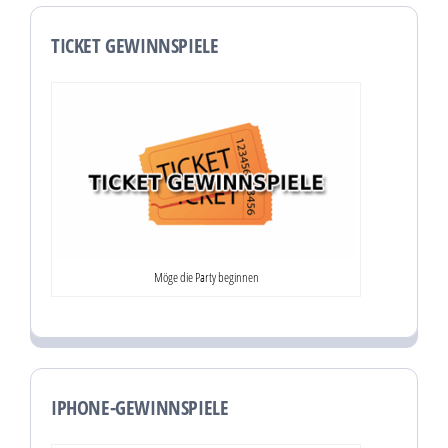
TICKET GEWINNSPIELE
Möge die Party beginnen
IPHONE-GEWINNSPIELE