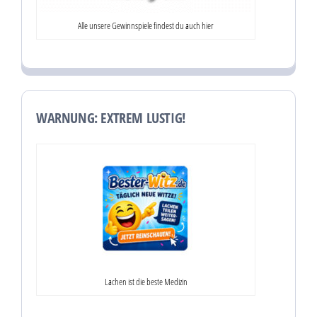
Alle unsere Gewinnspiele findest du auch hier
WARNUNG: EXTREM LUSTIG!
Lachen ist die beste Medizin