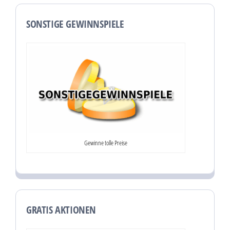
SONSTIGE GEWINNSPIELE
Gewinne tolle Preise
GRATIS AKTIONEN