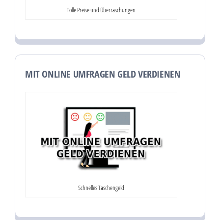
Tolle Preise und Überraschungen
MIT ONLINE UMFRAGEN GELD VERDIENEN
Schnelles Taschengeld