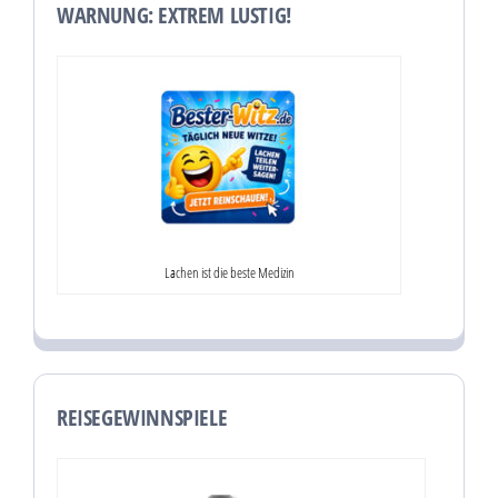
WARNUNG: EXTREM LUSTIG!
Lachen ist die beste Medizin
REISEGEWINNSPIELE