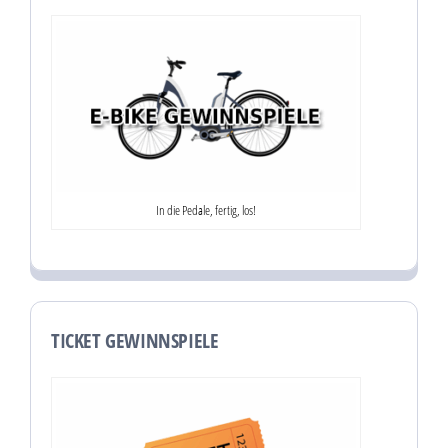
In die Pedale, fertig, los!
TICKET GEWINNSPIELE