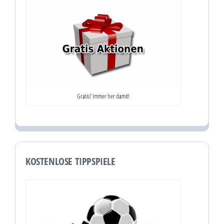
Gratis? Immer her damit!
KOSTENLOSE TIPPSPIELE