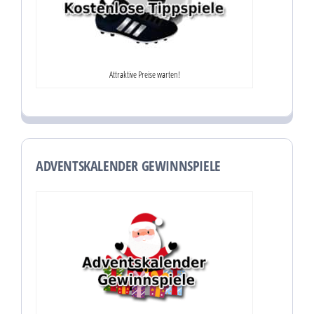
Attraktive Preise warten!
ADVENTSKALENDER GEWINNSPIELE