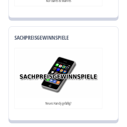
Nur Bares ist Wahres
SACHPREISGEWINNSPIELE
Neues Handy gefällig?