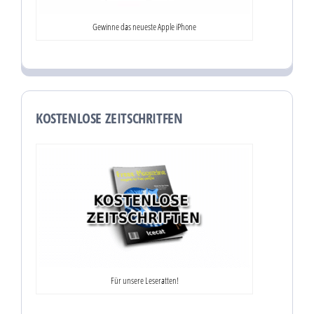
Gewinne das neueste Apple iPhone
KOSTENLOSE ZEITSCHRITFEN
Für unsere Leseratten!