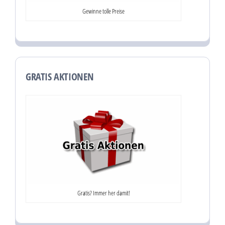
Gewinne tolle Preise
GRATIS AKTIONEN
Gratis? Immer her damit!