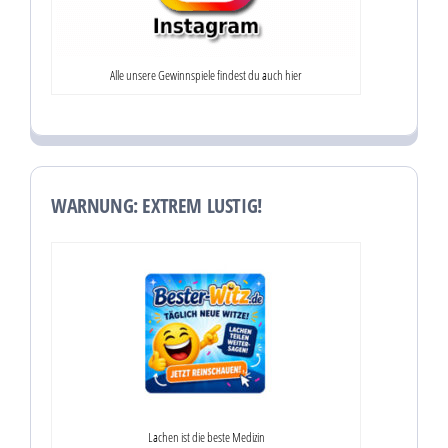
Alle unsere Gewinnspiele findest du auch hier
WARNUNG: EXTREM LUSTIG!
Lachen ist die beste Medizin