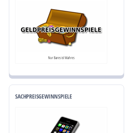
Nur Bares ist Wahres
SACHPREISGEWINNSPIELE