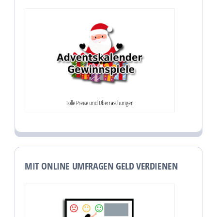
Tolle Preise und Überraschungen
MIT ONLINE UMFRAGEN GELD VERDIENEN