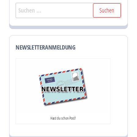
Suchen
nach:
NEWSLETTERANMELDUNG
Hast du schon Post?