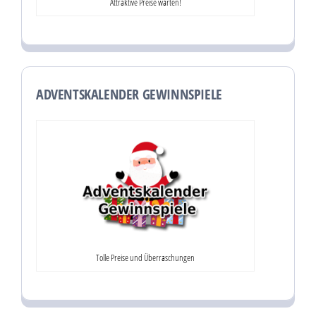
Attraktive Preise warten!
ADVENTSKALENDER GEWINNSPIELE
Tolle Preise und Überraschungen