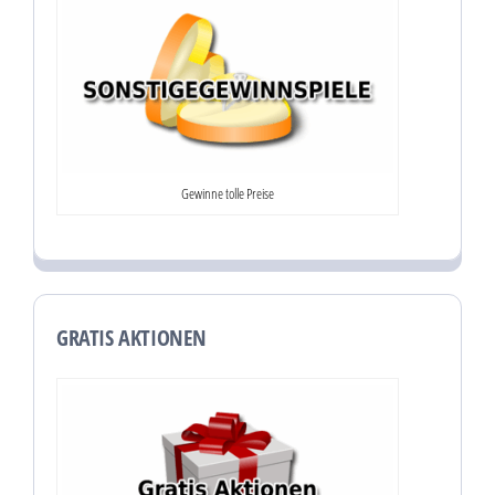
Gewinne tolle Preise
GRATIS AKTIONEN