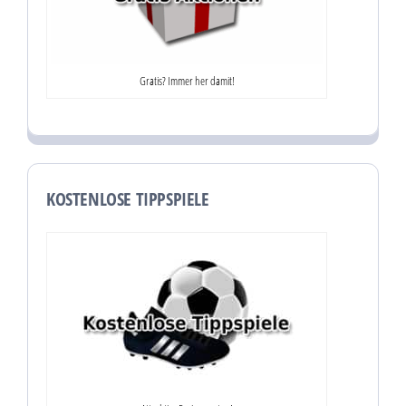
Gratis? Immer her damit!
KOSTENLOSE TIPPSPIELE