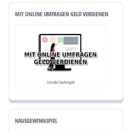
MIT ONLINE UMFRAGEN GELD VERDIENEN
Schnelles Taschengeld
HAUSGEWINNSPIEL