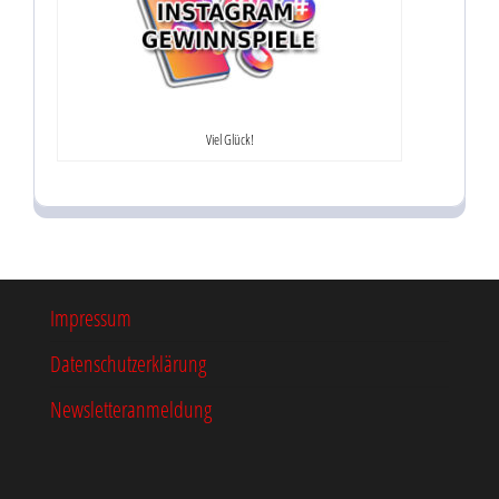
Viel Glück!
Impressum
Datenschutzerklärung
Newsletteranmeldung