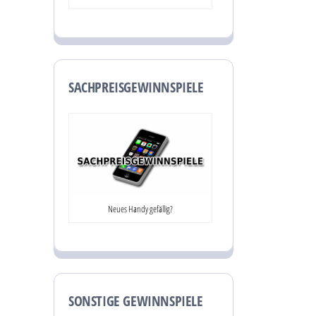
SACHPREISGEWINNSPIELE
Neues Handy gefällig?
SONSTIGE GEWINNSPIELE