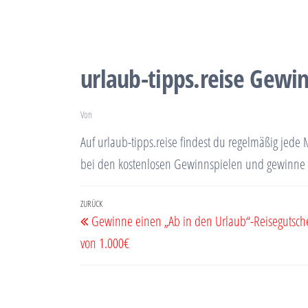
urlaub-tipps.reise Gewi
Von
Auf urlaub-tipps.reise findest du regelmäßig jede
bei den kostenlosen Gewinnspielen und gewinne v
Beitragsnavigation
Vorheriger
ZURÜCK
Gewinne einen „Ab in den Urlaub“-Reisegutsch
Beitrag
von 1.000€