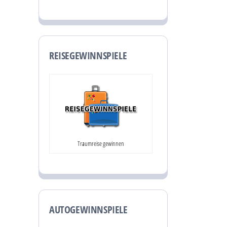
REISEGEWINNSPIELE
Traumreise gewinnen
AUTOGEWINNSPIELE