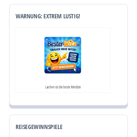
WARNUNG: EXTREM LUSTIG!
Lachen ist die beste Medizin
REISEGEWINNSPIELE