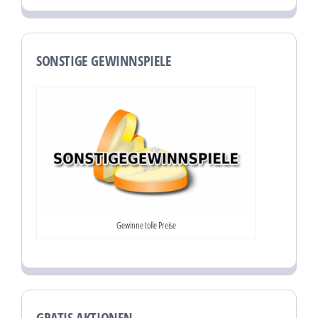
SONSTIGE GEWINNSPIELE
Gewinne tolle Preise
GRATIS AKTIONEN