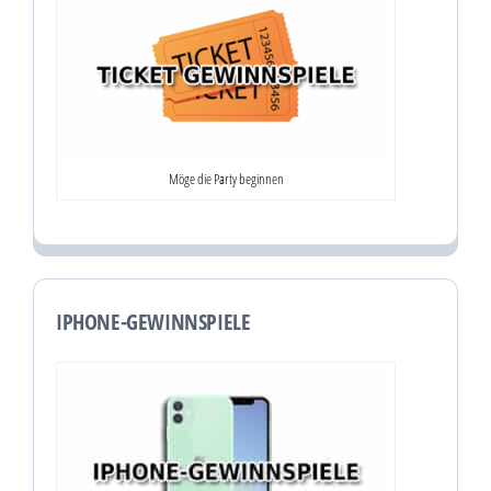
Möge die Party beginnen
IPHONE-GEWINNSPIELE