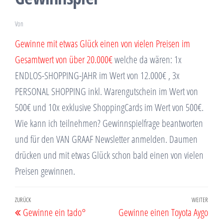
Von
Gewinne mit etwas Glück einen von vielen Preisen im
Gesamtwert von über 20.000€
welche da wären: 1x
ENDLOS-SHOPPING-JAHR im Wert von 12.000€ , 3x
PERSONAL SHOPPING inkl. Warengutschein im Wert von
500€ und 10x exklusive ShoppingCards im Wert von 500€.
Wie kann ich teilnehmen? Gewinnspielfrage beantworten
und für den VAN GRAAF Newsletter anmelden. Daumen
drücken und mit etwas Glück schon bald einen von vielen
Preisen gewinnen.
Beitragsnavigation
Vorheriger
ZURÜCK
WEITER
Näch
Gewinne ein tado°
Gewinne einen Toyota Aygo
Beitrag
Beit