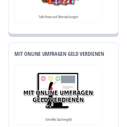
Tolle Preise und Überraschungen
MIT ONLINE UMFRAGEN GELD VERDIENEN
Schnelles Taschengeld