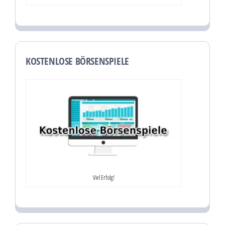
KOSTENLOSE BÖRSENSPIELE
Viel Erfolg!