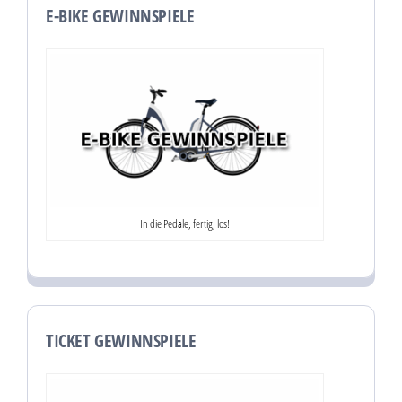
E-BIKE GEWINNSPIELE
In die Pedale, fertig, los!
TICKET GEWINNSPIELE