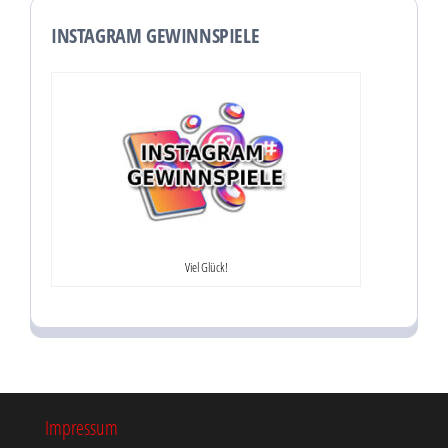
INSTAGRAM GEWINNSPIELE
Viel Glück!
Impressum