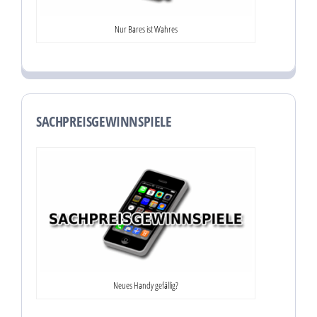
Nur Bares ist Wahres
SACHPREISGEWINNSPIELE
Neues Handy gefällig?