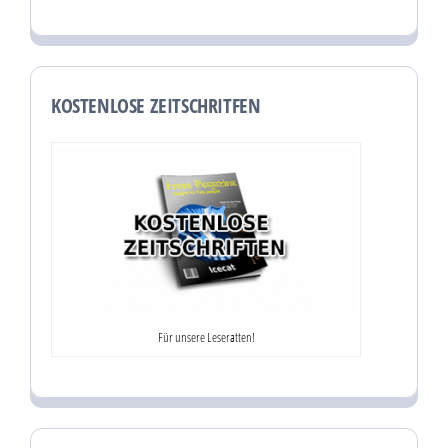
KOSTENLOSE ZEITSCHRITFEN
Für unsere Leseratten!