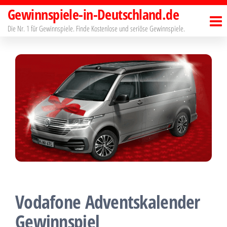
Zum
Gewinnspiele-in-Deutschland.de
Inhalt
Die Nr. 1 für Gewinnspiele. Finde Kostenlose und seriöse Gewinnspiele.
springen
Vodafone Adventskalender
Gewinnspiel