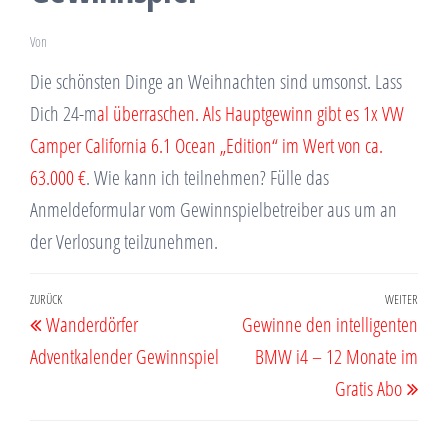
Von
Die schönsten Dinge an Weihnachten sind umsonst. Lass
Dich 24-m
al überraschen. Als Hauptgewinn gibt es 1x VW
Camper California 6.1 Ocean „Edition“ im Wert von ca.
63.000 €
. Wie kann ich teilnehmen? Fülle das
Anmeldeformular vom Gewinnspielbetreiber aus um an
der Verlosung teilzunehmen.
Beitragsnavigation
Vorheriger
ZURÜCK
WEITER
Näch
Wanderdörfer
Gewinne den intelligenten
Beitrag
Beit
Adventkalender Gewinnspiel
BMW i4 – 12 Monate im
Gratis Abo