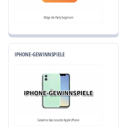
Möge die Party beginnen
IPHONE-GEWINNSPIELE
Gewinne das neueste Apple iPhone