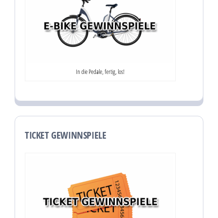
In die Pedale, fertig, los!
TICKET GEWINNSPIELE