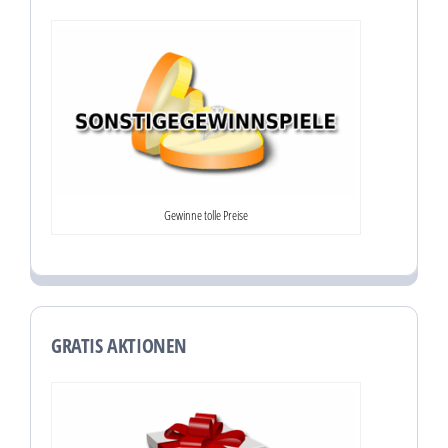
Gewinne tolle Preise
GRATIS AKTIONEN