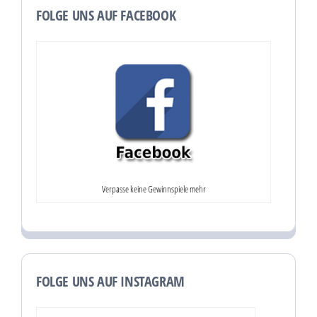
FOLGE UNS AUF FACEBOOK
Verpasse keine Gewinnspiele mehr
FOLGE UNS AUF INSTAGRAM