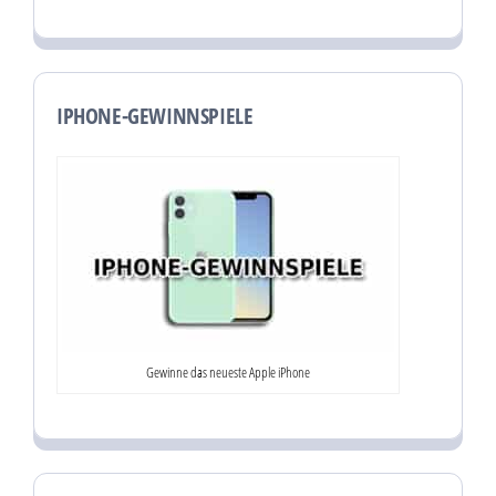
IPHONE-GEWINNSPIELE
Gewinne das neueste Apple iPhone