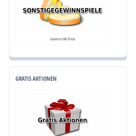
Gewinne tolle Preise
GRATIS AKTIONEN