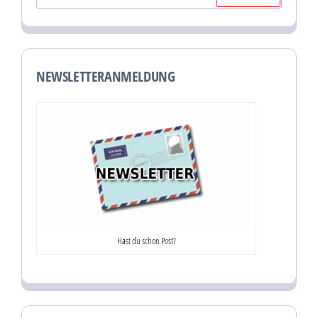
nach:
NEWSLETTERANMELDUNG
Hast du schon Post?