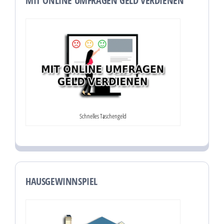
MIT ONLINE UMFRAGEN GELD VERDIENEN
Schnelles Taschengeld
HAUSGEWINNSPIEL