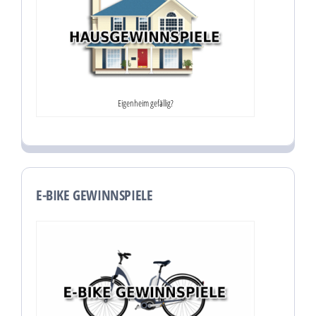
Eigenheim gefällig?
E-BIKE GEWINNSPIELE