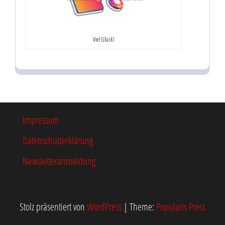
Viel Glück!
Impressum
Datenschutzerklärung
Newsletteranmeldung
Stolz präsentiert von
WordPress
|
Theme:
Popularis Press