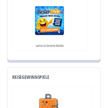
Lachen ist die beste Medizin
REISEGEWINNSPIELE