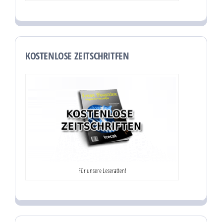
KOSTENLOSE ZEITSCHRITFEN
Für unsere Leseratten!