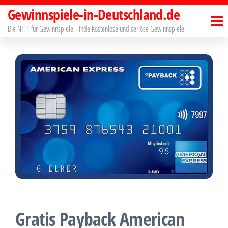
Zum
Gewinnspiele-in-Deutschland.de
Inhalt
Die Nr. 1 für Gewinnspiele. Finde Kostenlose und seriöse Gewinnspiele.
springen
Gratis Payback American