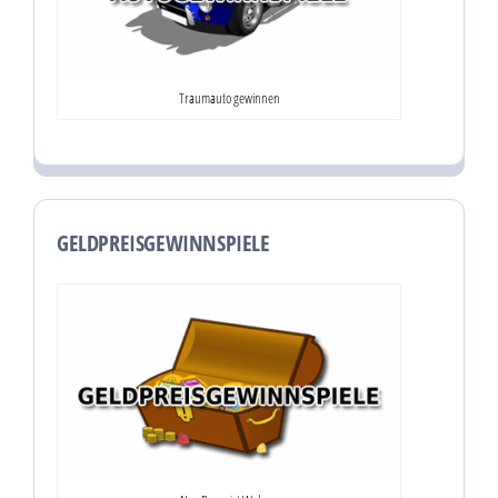
Traumauto gewinnen
GELDPREISGEWINNSPIELE