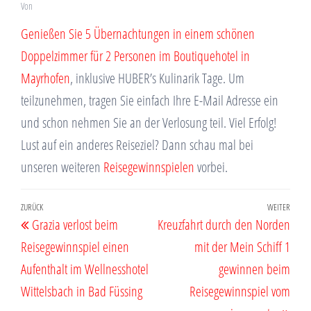
Von
Genießen Sie 5 Übernachtungen in einem schönen
Doppelzimmer für 2 Personen im Boutiquehotel in
Mayrhofen
, inklusive HUBER’s Kulinarik Tage. Um
teilzunehmen, tragen Sie einfach Ihre E-Mail Adresse ein
und schon nehmen Sie an der Verlosung teil. Viel Erfolg!
Lust auf ein anderes Reiseziel? Dann schau mal bei
unseren weiteren
Reisegewinnspielen
vorbei.
Beitragsnavigation
Vorheriger
ZURÜCK
WEITER
Näch
Grazia verlost beim
Kreuzfahrt durch den Norden
Beitrag
Beit
Reisegewinnspiel einen
mit der Mein Schiff 1
Aufenthalt im Wellnesshotel
gewinnen beim
Wittelsbach in Bad Füssing
Reisegewinnspiel vom