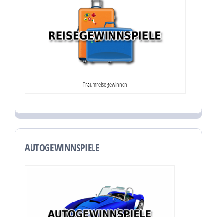
Traumreise gewinnen
AUTOGEWINNSPIELE