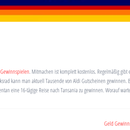
i Gewinnspielen
. Mitmachen ist komplett kostenlos. Regelmäßig gibt e
ksrad kann man aktuell Tausende von Aldi Gutscheinen gewinnen. 
mentan eine 16-tägige Reise nach Tansania zu gewinnen. Worauf wart
Geld Gewinn