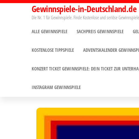
Zum
Gewinnspiele-in-Deutschland.de
Inhalt
Die Nr. 1 für Gewinnspiele. Finde Kostenlose und seriöse Gewinnspiele
springen
ALLE GEWINNSPIELE
SACHPREIS GEWINNSPIELE
GE
KOSTENLOSE TIPPSPIELE
ADVENTSKALENDER GEWINNSPI
KONZERT TICKET GEWINNSPIELE: DEIN TICKET ZUR UNTERH
INSTAGRAM GEWINNSPIELE