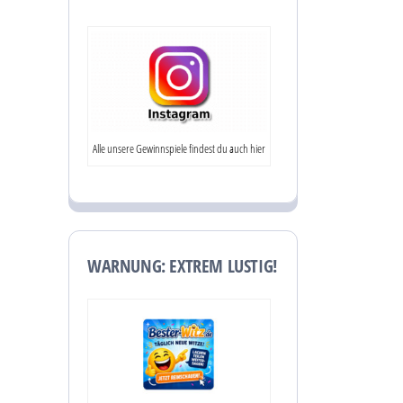
Alle unsere Gewinnspiele findest du auch hier
WARNUNG: EXTREM LUSTIG!