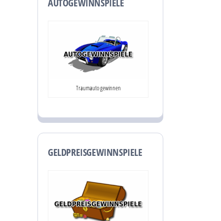
AUTOGEWINNSPIELE
Traumauto gewinnen
GELDPREISGEWINNSPIELE