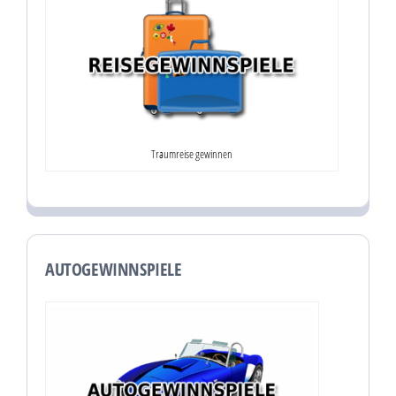
Traumreise gewinnen
AUTOGEWINNSPIELE