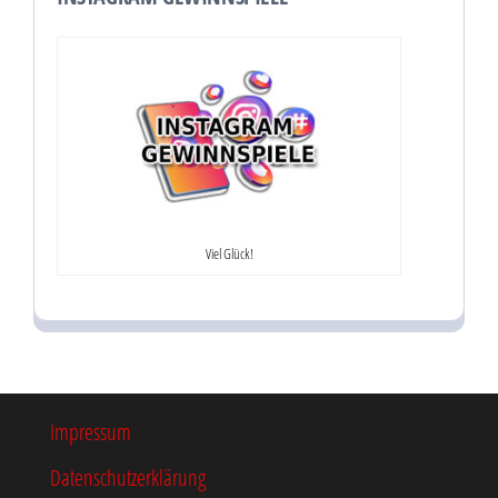
Viel Glück!
Impressum
Datenschutzerklärung