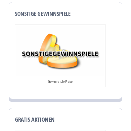
SONSTIGE GEWINNSPIELE
Gewinne tolle Preise
GRATIS AKTIONEN