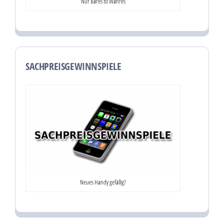
Nur Bares ist Wahres
SACHPREISGEWINNSPIELE
Neues Handy gefällig?