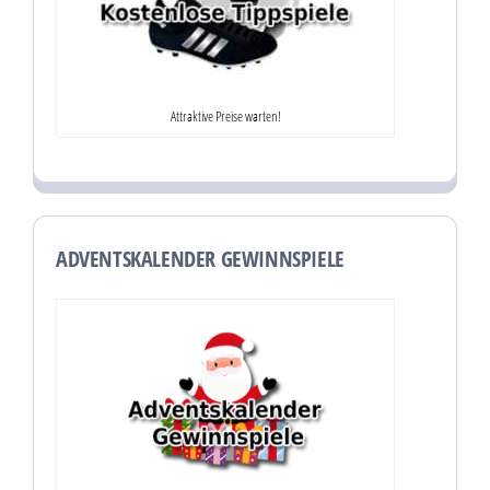
Attraktive Preise warten!
ADVENTSKALENDER GEWINNSPIELE