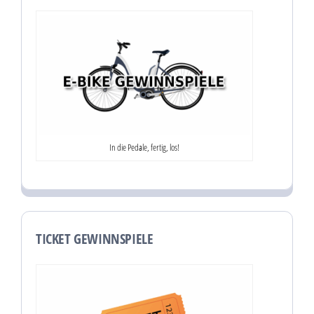
In die Pedale, fertig, los!
TICKET GEWINNSPIELE