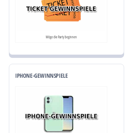
Möge die Party beginnen
IPHONE-GEWINNSPIELE