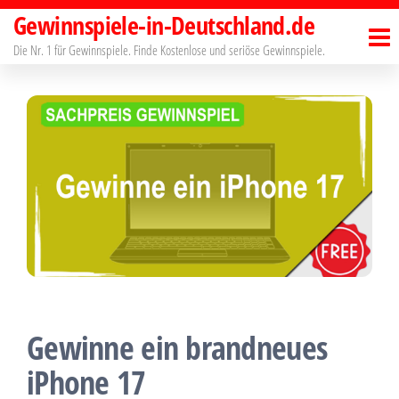
Zum
Gewinnspiele-in-Deutschland.de
Inhalt
Die Nr. 1 für Gewinnspiele. Finde Kostenlose und seriöse Gewinnspiele.
springen
Gewinne ein brandneues
iPhone 17