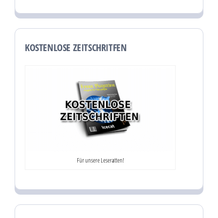
KOSTENLOSE ZEITSCHRITFEN
Für unsere Leseratten!