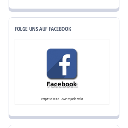
FOLGE UNS AUF FACEBOOK
Verpasse keine Gewinnspiele mehr