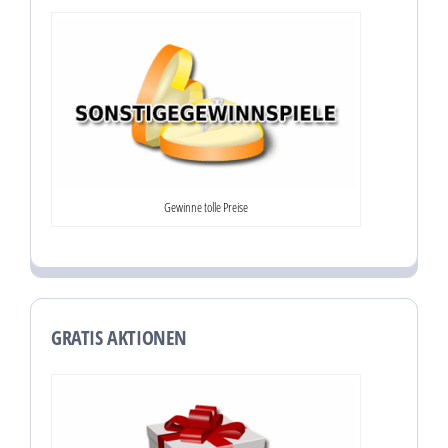
Gewinne tolle Preise
GRATIS AKTIONEN