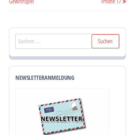
Gewinnspiel
iPhone 17
Suchen
nach:
NEWSLETTERANMELDUNG