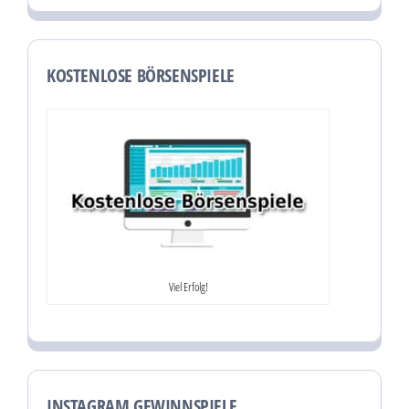
KOSTENLOSE BÖRSENSPIELE
Viel Erfolg!
INSTAGRAM GEWINNSPIELE