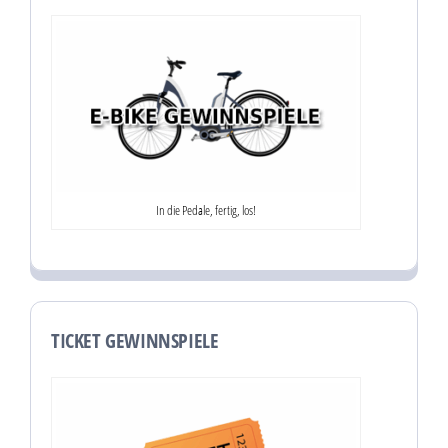
In die Pedale, fertig, los!
TICKET GEWINNSPIELE