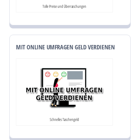
Tolle Preise und Überraschungen
MIT ONLINE UMFRAGEN GELD VERDIENEN
Schnelles Taschengeld