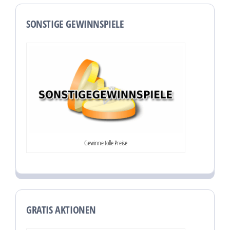
SONSTIGE GEWINNSPIELE
Gewinne tolle Preise
GRATIS AKTIONEN