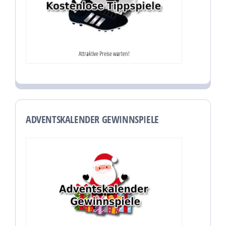
Attraktive Preise warten!
ADVENTSKALENDER GEWINNSPIELE