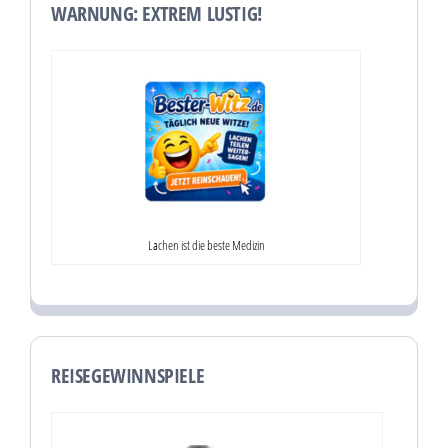
WARNUNG: EXTREM LUSTIG!
Lachen ist die beste Medizin
REISEGEWINNSPIELE