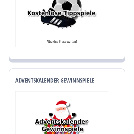
Attraktive Preise warten!
ADVENTSKALENDER GEWINNSPIELE