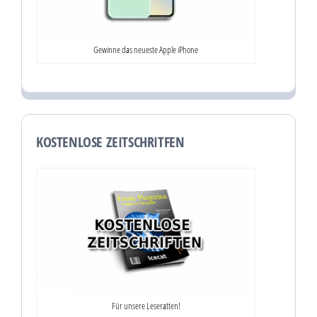
Gewinne das neueste Apple iPhone
KOSTENLOSE ZEITSCHRITFEN
Für unsere Leseratten!