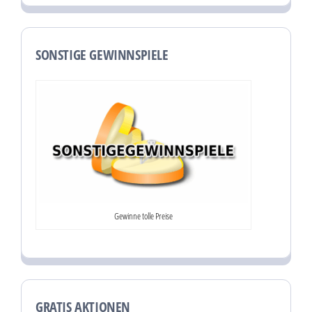
SONSTIGE GEWINNSPIELE
Gewinne tolle Preise
GRATIS AKTIONEN