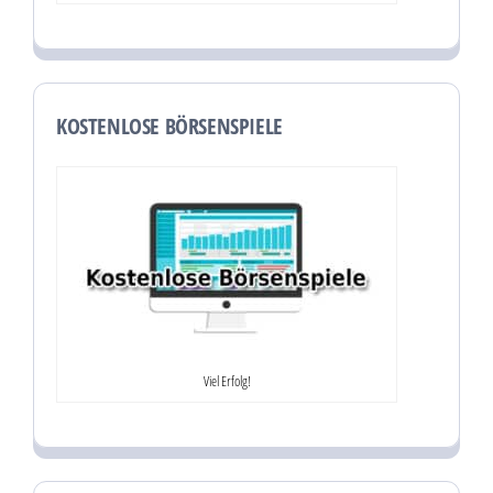
KOSTENLOSE BÖRSENSPIELE
Viel Erfolg!