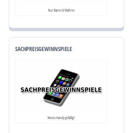
Nur Bares ist Wahres
SACHPREISGEWINNSPIELE
Neues Handy gefällig?