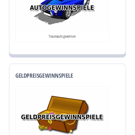
Traumauto gewinnen
GELDPREISGEWINNSPIELE