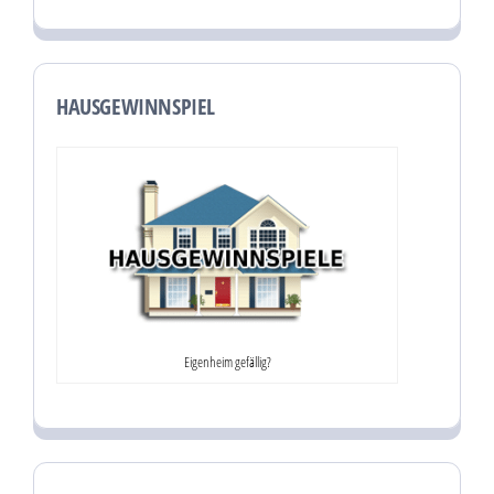
HAUSGEWINNSPIEL
Eigenheim gefällig?