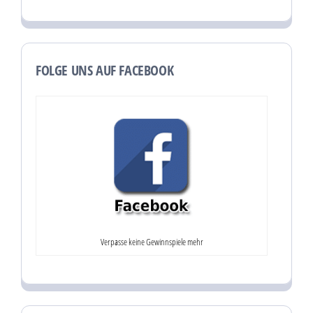
FOLGE UNS AUF FACEBOOK
Verpasse keine Gewinnspiele mehr