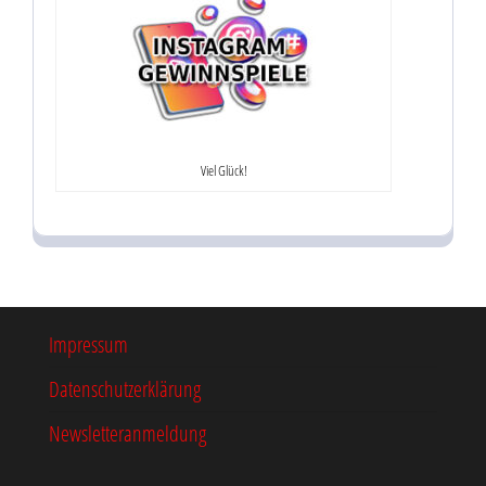
Viel Glück!
Impressum
Datenschutzerklärung
Newsletteranmeldung