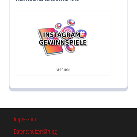
Viel Glück!
Impressum
Datenschutzerklärung