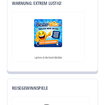
WARNUNG: EXTREM LUSTIG!
Lachen ist die beste Medizin
REISEGEWINNSPIELE