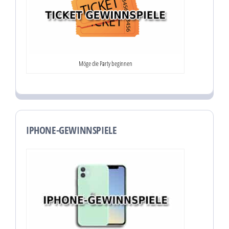
Möge die Party beginnen
IPHONE-GEWINNSPIELE