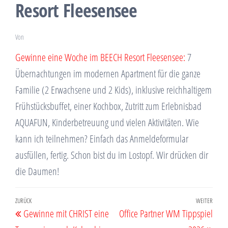
Resort Fleesensee
Von
Gewinne eine Woche im BEECH Resort Fleesensee:
7
Übernachtungen im modernen Apartment für die ganze
Familie (2 Erwachsene und 2 Kids), inklusive reichhaltigem
Frühstücksbuffet, einer Kochbox, Zutritt zum Erlebnisbad
AQUAFUN, Kinderbetreuung und vielen Aktivitäten. Wie
kann ich teilnehmen? Einfach das Anmeldeformular
ausfüllen, fertig. Schon bist du im Lostopf. Wir drücken dir
die Daumen!
Beitragsnavigation
Vorheriger
ZURÜCK
WEITER
Näch
Gewinne mit CHRIST eine
Office Partner WM Tippspiel
Beitrag
Beit