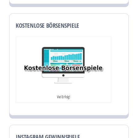
KOSTENLOSE BÖRSENSPIELE
Viel Erfolg!
INSTAGRAM GEWINNSPIELE