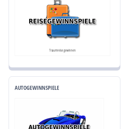
Traumreise gewinnen
AUTOGEWINNSPIELE