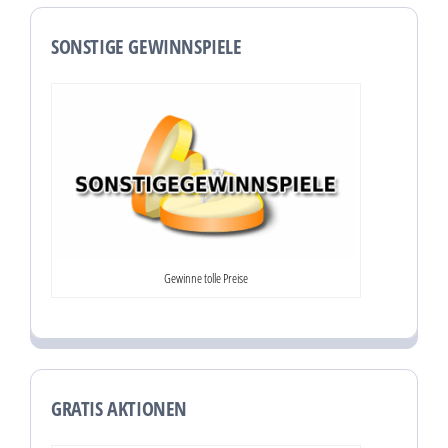
SONSTIGE GEWINNSPIELE
Gewinne tolle Preise
GRATIS AKTIONEN