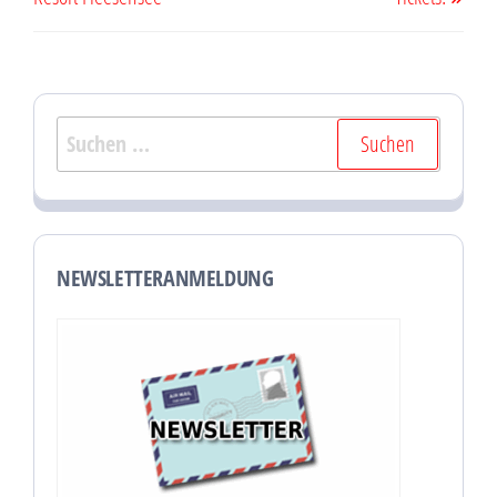
Suchen
nach:
NEWSLETTERANMELDUNG