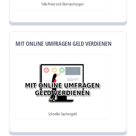
Tolle Preise und Überraschungen
MIT ONLINE UMFRAGEN GELD VERDIENEN
Schnelles Taschengeld