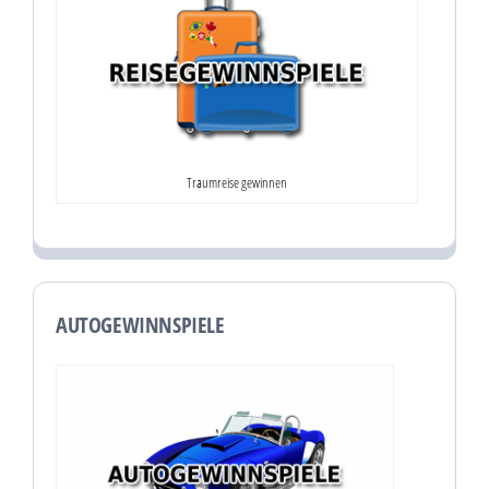
Traumreise gewinnen
AUTOGEWINNSPIELE