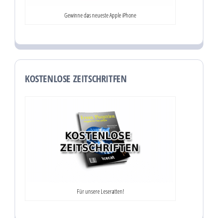
Gewinne das neueste Apple iPhone
KOSTENLOSE ZEITSCHRITFEN
Für unsere Leseratten!