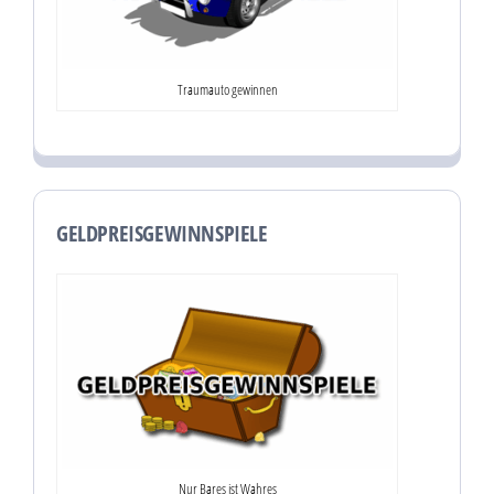
Traumauto gewinnen
GELDPREISGEWINNSPIELE
Nur Bares ist Wahres