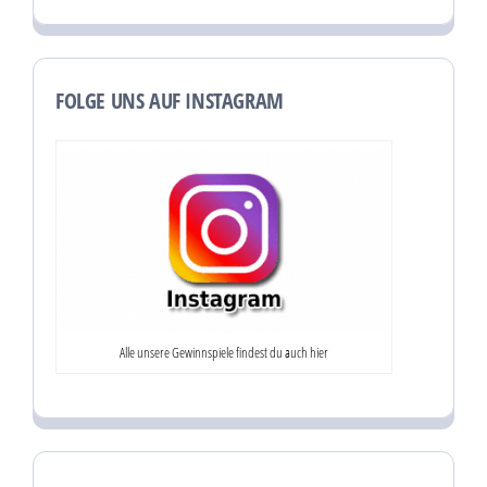
FOLGE UNS AUF INSTAGRAM
Alle unsere Gewinnspiele findest du auch hier