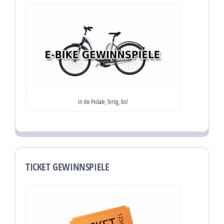
In die Pedale, fertig, los!
TICKET GEWINNSPIELE