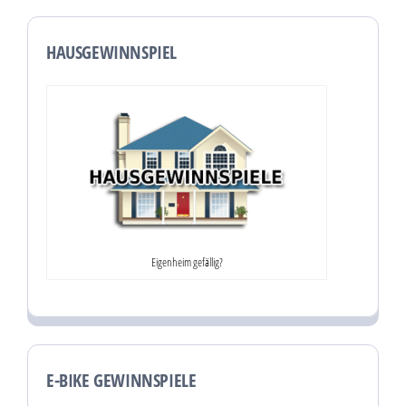
HAUSGEWINNSPIEL
Eigenheim gefällig?
E-BIKE GEWINNSPIELE